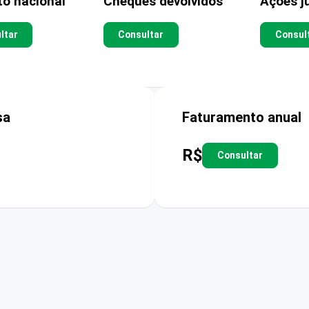
to nacional
Cheques devolvidos
Ações ju
ltar
Consultar
Consul
sa
Faturamento anual
R$
Consultar