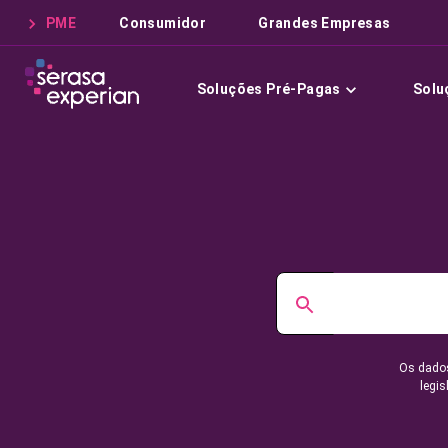
PME
Consumidor
Grandes Empresas
Soluções Pré-Pagas
Solu
Os dados
legis