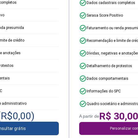
completos
Dados cadastrais completos
ivo
Serasa Score Positivo
nda presumida
Faturamento ou renda presum
ite de crédito
Recomendação e limite de créd
 e anotações
Dívidas, negativas e anotaçõe
rotestos
Detalhamento de protestos
ntais
Dados comportamentais
PC
Informações do SPC
e administrativo
Quadro societário e administr
(R$
0,00
)
R$
30,0
A partir de
sultar grátis
Personalizar con