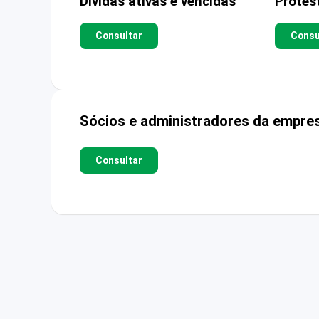
Dívidas ativas e vencidas
Protes
Consultar
Consu
Sócios e administradores da empre
Consultar