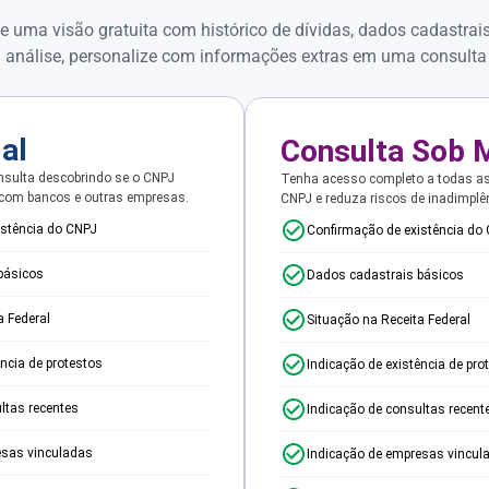
e uma visão gratuita com histórico de dívidas, dados cadastrai
 análise, personalize com informações extras em uma consulta
ial
Consulta Sob 
sulta descobrindo se o CNPJ
Tenha acesso completo a todas a
 com bancos e outras empresas.
CNPJ e reduza riscos de inadimplê
istência do CNPJ
Confirmação de existência do
básicos
Dados cadastrais básicos
a Federal
Situação na Receita Federal
ência de protestos
Indicação de existência de pro
ltas recentes
Indicação de consultas recent
esas vinculadas
Indicação de empresas vincul