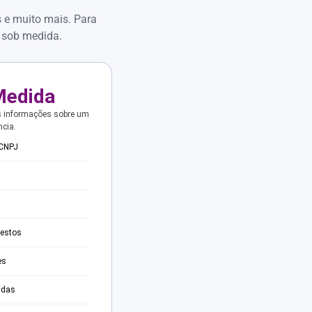
s e muito mais. Para
 sob medida.
Medida
s informações sobre um
ncia.
 CNPJ
testos
es
adas