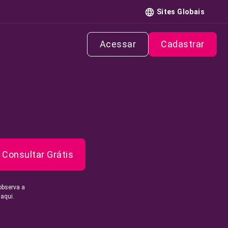
Sites Globais
Acessar
Cadastrar
Consultar Grátis
observa a
 aqui.