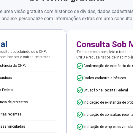
e uma visão gratuita com histórico de dívidas, dados cadastrai
 análise, personalize com informações extras em uma consulta
ial
Consulta Sob 
sulta descobrindo se o CNPJ
Tenha acesso completo a todas a
 com bancos e outras empresas.
CNPJ e reduza riscos de inadimplê
istência do CNPJ
Confirmação de existência do
básicos
Dados cadastrais básicos
a Federal
Situação na Receita Federal
ência de protestos
Indicação de existência de pro
ltas recentes
Indicação de consultas recent
esas vinculadas
Indicação de empresas vincul