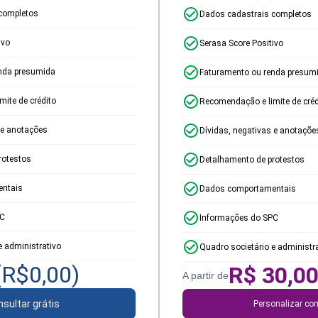
completos
Dados cadastrais completos
ivo
Serasa Score Positivo
nda presumida
Faturamento ou renda presum
ite de crédito
Recomendação e limite de créd
 e anotações
Dívidas, negativas e anotaçõe
rotestos
Detalhamento de protestos
ntais
Dados comportamentais
PC
Informações do SPC
e administrativo
Quadro societário e administr
(R$
0,00
)
R$
30,0
A partir de
sultar grátis
Personalizar con