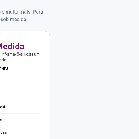
s e muito mais. Para
 sob medida.
Medida
s informações sobre um
ncia.
 CNPJ
testos
es
adas