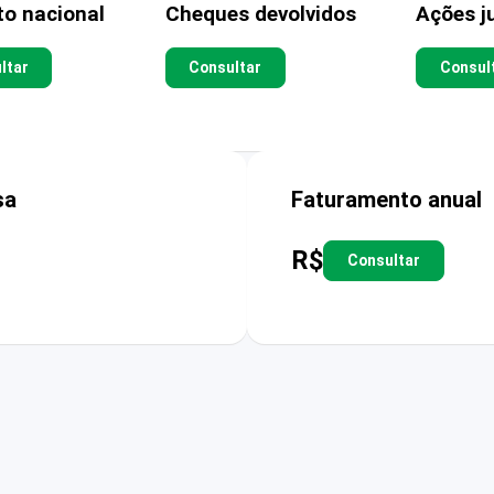
to nacional
Cheques devolvidos
Ações ju
ltar
Consultar
Consul
sa
Faturamento anual
R$
Consultar