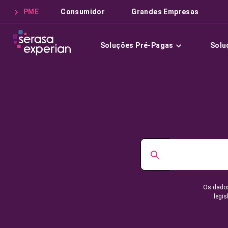
PME
Consumidor
Grandes Empresas
Soluções Pré-Pagas
Solu
Os dados
legis