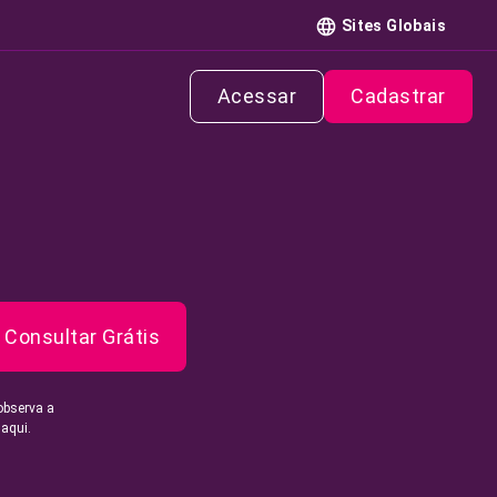
Sites Globais
Acessar
Cadastrar
Consultar Grátis
observa a
 aqui.