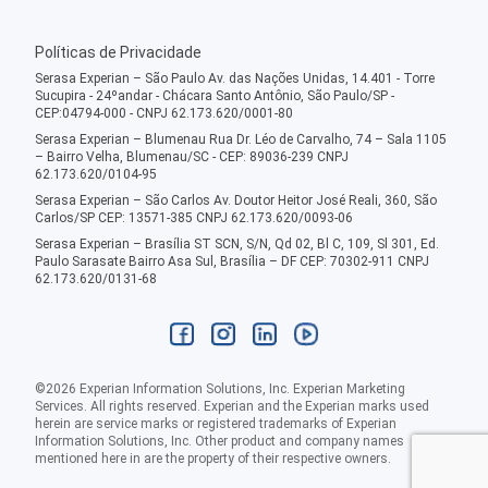
Políticas de Privacidade
Serasa Experian – São Paulo Av. das Nações Unidas, 14.401 - Torre
Sucupira - 24ºandar - Chácara Santo Antônio, São Paulo/SP -
CEP:04794-000 - CNPJ 62.173.620/0001-80
Serasa Experian – Blumenau Rua Dr. Léo de Carvalho, 74 – Sala 1105
– Bairro Velha, Blumenau/SC - CEP: 89036-239 CNPJ
62.173.620/0104-95
Serasa Experian – São Carlos Av. Doutor Heitor José Reali, 360, São
Carlos/SP CEP: 13571-385 CNPJ 62.173.620/0093-06
Serasa Experian – Brasília ST SCN, S/N, Qd 02, Bl C, 109, Sl 301, Ed.
Paulo Sarasate Bairro Asa Sul, Brasília – DF CEP: 70302-911 CNPJ
62.173.620/0131-68
©
2026
Experian Information Solutions, Inc. Experian Marketing
Services. All rights reserved. Experian and the Experian marks used
herein are service marks or registered trademarks of Experian
Information Solutions, Inc. Other product and company names
mentioned here in are the property of their respective owners.