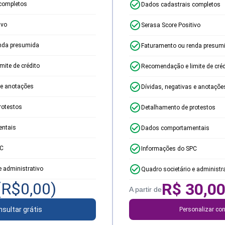
completos
Dados cadastrais completos
ivo
Serasa Score Positivo
nda presumida
Faturamento ou renda presum
ite de crédito
Recomendação e limite de créd
 e anotações
Dívidas, negativas e anotaçõe
rotestos
Detalhamento de protestos
ntais
Dados comportamentais
PC
Informações do SPC
e administrativo
Quadro societário e administr
(R$
0,00
)
R$
30,0
A partir de
sultar grátis
Personalizar con