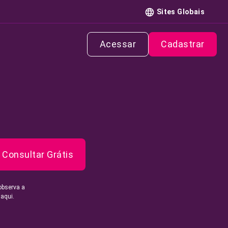
Sites Globais
Acessar
Cadastrar
Consultar Grátis
observa a
 aqui.