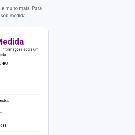
s e muito mais. Para
 sob medida.
Medida
s informações sobre um
ncia.
 CNPJ
testos
es
adas