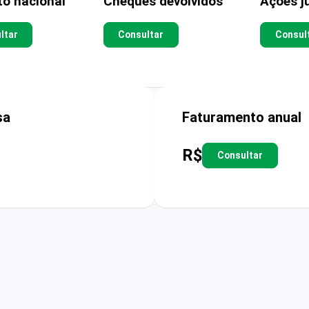
to nacional
Cheques devolvidos
Ações ju
ltar
Consultar
Consul
sa
Faturamento anual
R$
Consultar