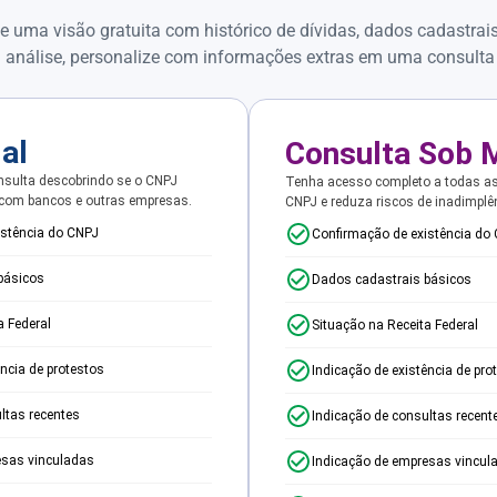
e uma visão gratuita com histórico de dívidas, dados cadastrai
 análise, personalize com informações extras em uma consulta
ial
Consulta Sob 
sulta descobrindo se o CNPJ
Tenha acesso completo a todas a
 com bancos e outras empresas.
CNPJ e reduza riscos de inadimplê
istência do CNPJ
Confirmação de existência do
básicos
Dados cadastrais básicos
a Federal
Situação na Receita Federal
ência de protestos
Indicação de existência de pro
ltas recentes
Indicação de consultas recent
esas vinculadas
Indicação de empresas vincul