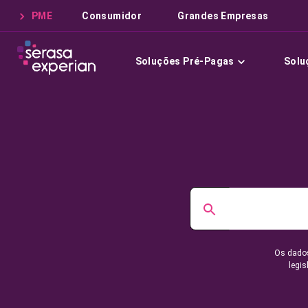
PME
Consumidor
Grandes Empresas
Soluções Pré-Pagas
Solu
Os dados
legis