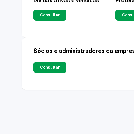
Dívidas ativas e vencidas
Protes
Consultar
Consu
Sócios e administradores da empre
Consultar