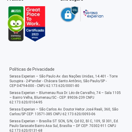
Políticas de Privacidade
Serasa Experian – São Paulo Av. das Nações Unidas, 14.401 - Torre
Sucupira - 24ºandar - Chácara Santo Antônio, São Paulo/SP -
CEP:04794-000 - CNPJ 62.173.620/0001-80
Serasa Experian – Blumenau Rua Dr. Léo de Carvalho, 74 – Sala 1105
– Bairro Velha, Blumenau/SC - CEP: 89036-239 CNPJ
62.173.620/0104-95
Serasa Experian – São Carlos Av. Doutor Heitor José Reali, 360, São
Carlos/SP CEP: 13571-385 CNPJ 62.173.620/0093-06
Serasa Experian – Brasília ST SCN, S/N, Qd 02, Bl C, 109, Sl 301, Ed.
Paulo Sarasate Bairro Asa Sul, Brasília – DF CEP: 70302-911 CNPJ
62.173.620/0131-68