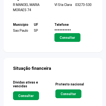
R MANOEL MARIA
Vl Sta Clara
03273-530
MORAES 74
Município
UF
Telefone
Sao Paulo
SP
**********
Consultar
Situação financeira
Dívidas ativas e
Protesto nacional
vencidas
Consultar
Consultar