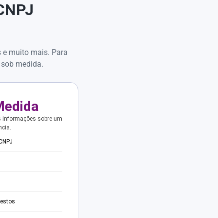
 CNPJ
s e muito mais. Para
 sob medida.
Medida
s informações sobre um
ncia.
 CNPJ
testos