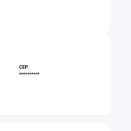
CEP
**********