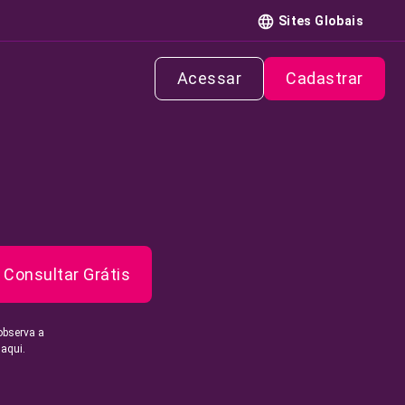
Sites Globais
Acessar
Cadastrar
Consultar Grátis
observa a
 aqui.