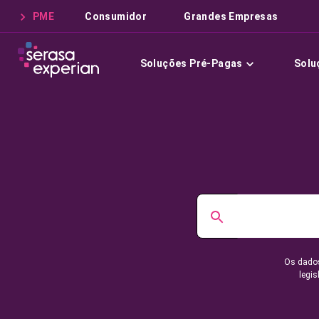
PME
Consumidor
Grandes Empresas
Soluções Pré-Pagas
Solu
Os dados
legis