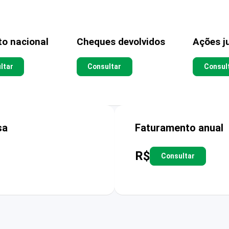
to nacional
Cheques devolvidos
Ações ju
ltar
Consultar
Consul
sa
Faturamento anual
R$
Consultar