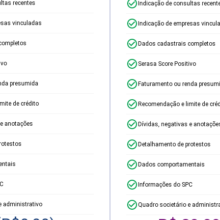
ltas recentes
Indicação de consultas recent
esas vinculadas
Indicação de empresas vincul
completos
Dados cadastrais completos
ivo
Serasa Score Positivo
nda presumida
Faturamento ou renda presum
ite de crédito
Recomendação e limite de créd
 e anotações
Dívidas, negativas e anotaçõe
rotestos
Detalhamento de protestos
ntais
Dados comportamentais
PC
Informações do SPC
e administrativo
Quadro societário e administr