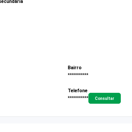
secundária
Bairro
**********
Telefone
**********
Consultar