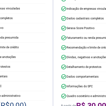
esas vinculadas
Indicação de empresas vincul
completos
Dados cadastrais completos
ivo
Serasa Score Positivo
nda presumida
Faturamento ou renda presum
ite de crédito
Recomendação e limite de créd
 e anotações
Dívidas, negativas e anotaçõe
rotestos
Detalhamento de protestos
ntais
Dados comportamentais
PC
Informações do SPC
e administrativo
Quadro societário e administr
(R$
0,00
)
R$
30,0
A partir de