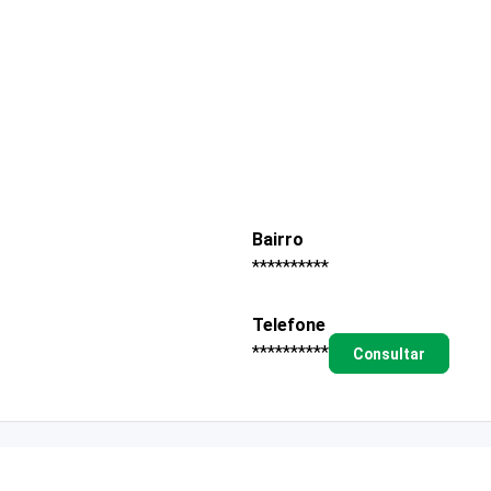
Bairro
**********
Telefone
**********
Consultar