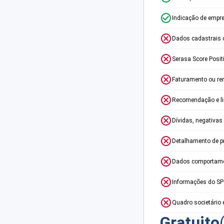
Indicação de empr
Dados cadastrais 
Serasa Score Posit
Faturamento ou re
Recomendação e lim
Dívidas, negativas
Detalhamento de p
Dados comportame
Informações do S
Quadro societário 
Gratuito