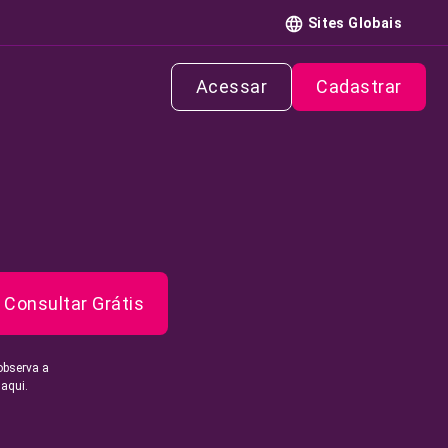
Sites Globais
Acessar
Cadastrar
Consultar Grátis
observa a
 aqui.