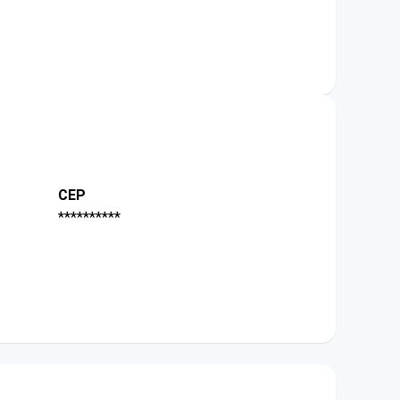
CEP
**********