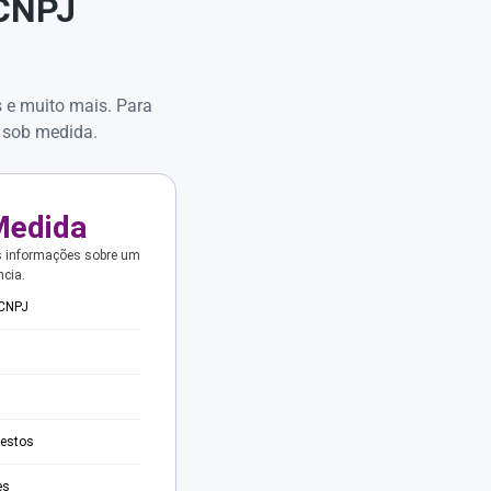
 CNPJ
s e muito mais. Para
 sob medida.
Medida
s informações sobre um
ncia.
 CNPJ
testos
es