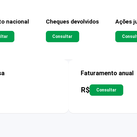
to nacional
Cheques devolvidos
Ações ju
ltar
Consultar
Consul
sa
Faturamento anual
R$
Consultar