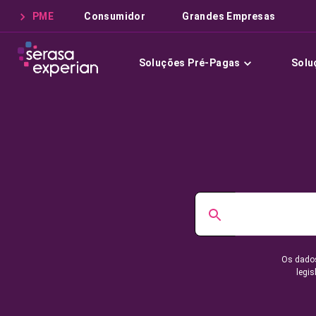
PME
Consumidor
Grandes Empresas
Soluções Pré-Pagas
Solu
Os dados
legis