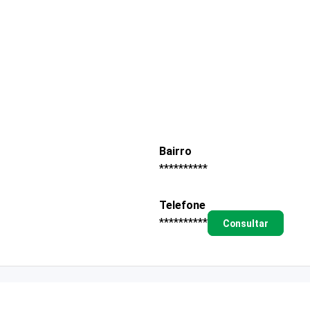
Bairro
**********
Telefone
**********
Consultar