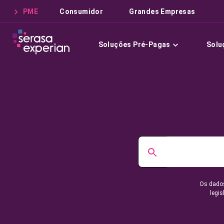
PME
Consumidor
Grandes Empresas
Soluções Pré-Pagas
Solu
Os dados
legis