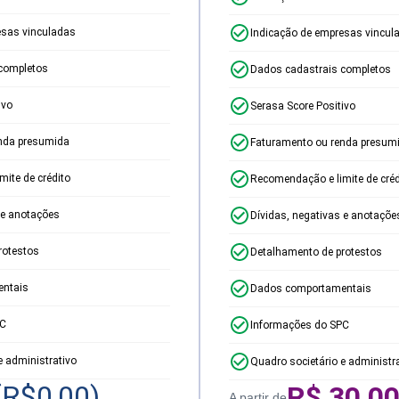
esas vinculadas
Indicação de empresas vincul
completos
Dados cadastrais completos
ivo
Serasa Score Positivo
nda presumida
Faturamento ou renda presum
ite de crédito
Recomendação e limite de créd
 e anotações
Dívidas, negativas e anotaçõe
rotestos
Detalhamento de protestos
ntais
Dados comportamentais
PC
Informações do SPC
e administrativo
Quadro societário e administr
(R$
0,00
)
R$
30,0
A partir de