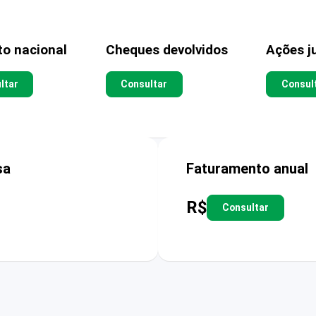
to nacional
Cheques devolvidos
Ações ju
ltar
Consultar
Consul
sa
Faturamento anual
R$
Consultar