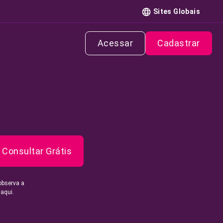
Sites Globais
Acessar
Cadastrar
Consultar Grátis
observa a
 aqui.