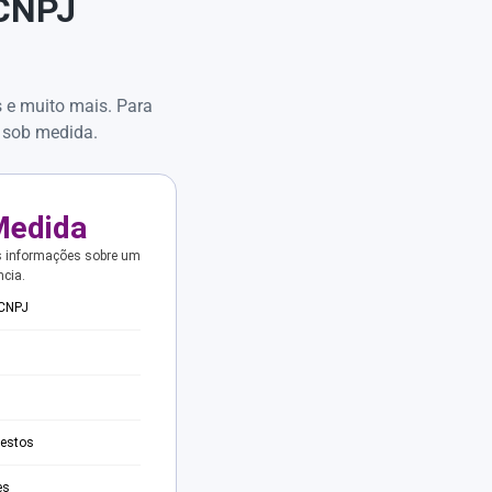
 CNPJ
s e muito mais. Para
 sob medida.
Medida
s informações sobre um
ncia.
 CNPJ
testos
es