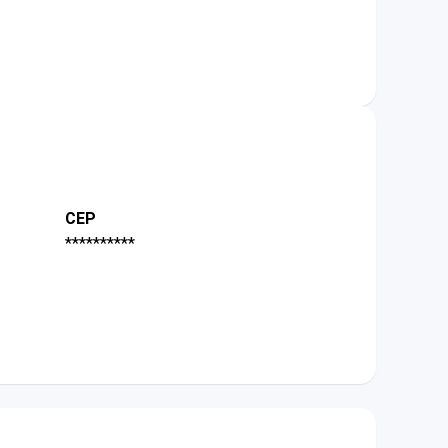
CEP
**********