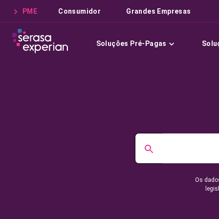
PME
Consumidor
Grandes Empresas
Soluções Pré-Pagas
Solu
Os dados
legis