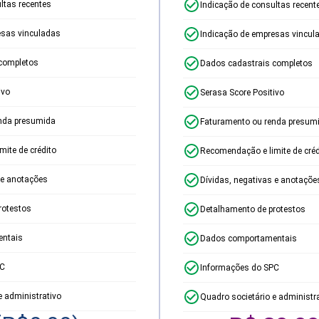
ltas recentes
Indicação de consultas recent
esas vinculadas
Indicação de empresas vincul
completos
Dados cadastrais completos
ivo
Serasa Score Positivo
nda presumida
Faturamento ou renda presum
ite de crédito
Recomendação e limite de créd
 e anotações
Dívidas, negativas e anotaçõe
rotestos
Detalhamento de protestos
ntais
Dados comportamentais
PC
Informações do SPC
e administrativo
Quadro societário e administr