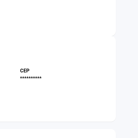
CEP
**********