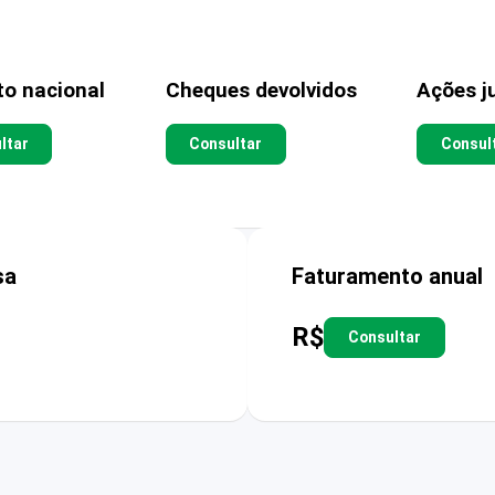
to nacional
Cheques devolvidos
Ações ju
ltar
Consultar
Consul
sa
Faturamento anual
R$
Consultar