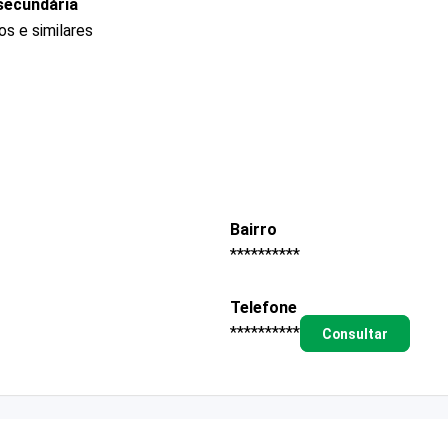
secundária
s e similares
Bairro
**********
Telefone
**********
Consultar