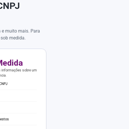
 CNPJ
s e muito mais. Para
 sob medida.
Medida
s informações sobre um
ncia.
 CNPJ
testos