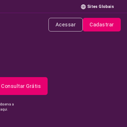
Sites Globais
Acessar
Cadastrar
Consultar Grátis
observa a
 aqui.