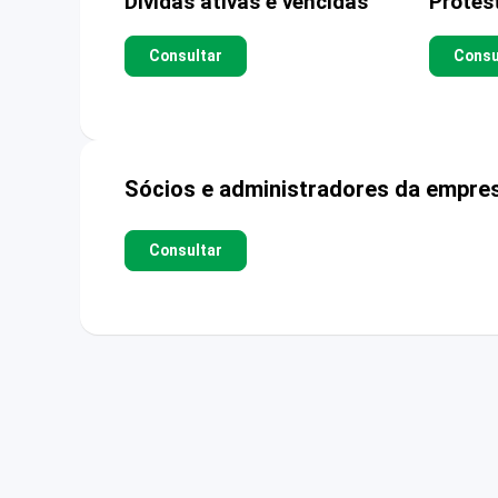
Dívidas ativas e vencidas
Protes
Consultar
Consu
Sócios e administradores da empre
Consultar