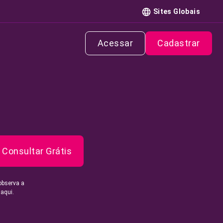
Sites Globais
Acessar
Cadastrar
Consultar Grátis
observa a
 aqui.