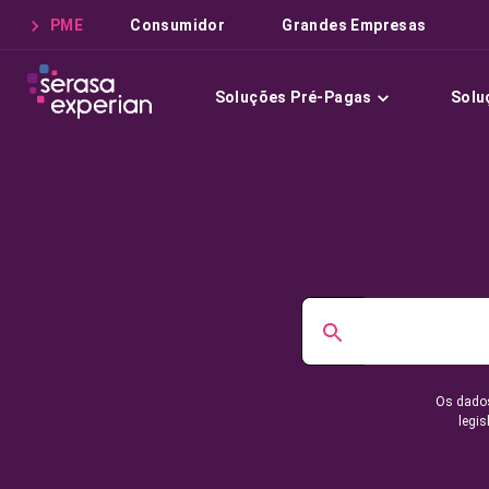
PME
Consumidor
Grandes Empresas
Soluções Pré-Pagas
Solu
Os dados
legis