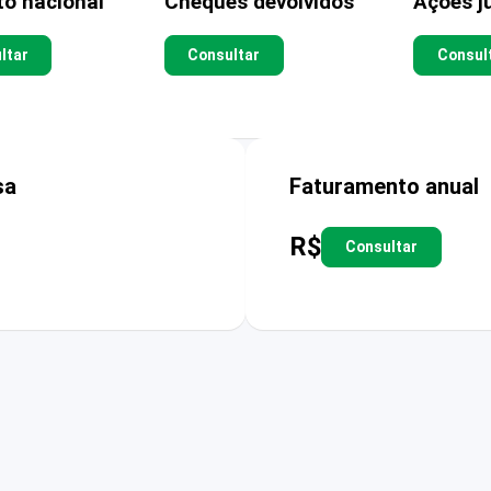
to nacional
Cheques devolvidos
Ações ju
ltar
Consultar
Consul
sa
Faturamento anual
R$
Consultar