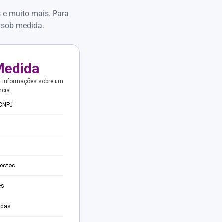
s e muito mais. Para
 sob medida.
Medida
s informações sobre um
ncia.
 CNPJ
testos
es
adas