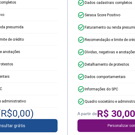
completos
Dados cadastrais completos
ivo
Serasa Score Positivo
nda presumida
Faturamento ou renda presum
ite de crédito
Recomendação e limite de créd
 e anotações
Dívidas, negativas e anotaçõe
rotestos
Detalhamento de protestos
ntais
Dados comportamentais
PC
Informações do SPC
e administrativo
Quadro societário e administr
(R$
0,00
)
R$
30,0
A partir de
sultar grátis
Personalizar con