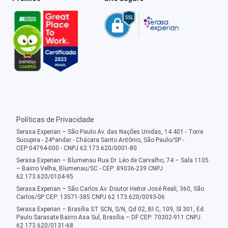
Políticas de Privacidade
Serasa Experian – São Paulo Av. das Nações Unidas, 14.401 - Torre
Sucupira - 24ºandar - Chácara Santo Antônio, São Paulo/SP -
CEP:04794-000 - CNPJ 62.173.620/0001-80
Serasa Experian – Blumenau Rua Dr. Léo de Carvalho, 74 – Sala 1105
– Bairro Velha, Blumenau/SC - CEP: 89036-239 CNPJ
62.173.620/0104-95
Serasa Experian – São Carlos Av. Doutor Heitor José Reali, 360, São
Carlos/SP CEP: 13571-385 CNPJ 62.173.620/0093-06
Serasa Experian – Brasília ST SCN, S/N, Qd 02, Bl C, 109, Sl 301, Ed.
Paulo Sarasate Bairro Asa Sul, Brasília – DF CEP: 70302-911 CNPJ
62.173.620/0131-68