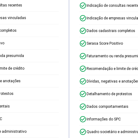
ltas recentes
Indicação de consultas recent
esas vinculadas
Indicação de empresas vincul
completos
Dados cadastrais completos
ivo
Serasa Score Positivo
nda presumida
Faturamento ou renda presum
ite de crédito
Recomendação e limite de créd
 e anotações
Dívidas, negativas e anotaçõe
rotestos
Detalhamento de protestos
ntais
Dados comportamentais
PC
Informações do SPC
e administrativo
Quadro societário e administr