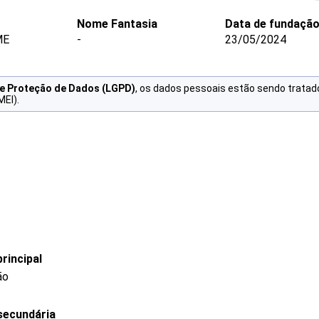
Nome Fantasia
Data de fundaçã
ME
-
23/05/2024
de Proteção de Dados (LGPD)
, os dados pessoais estão sendo tratad
MEI).
rincipal
ão
secundária