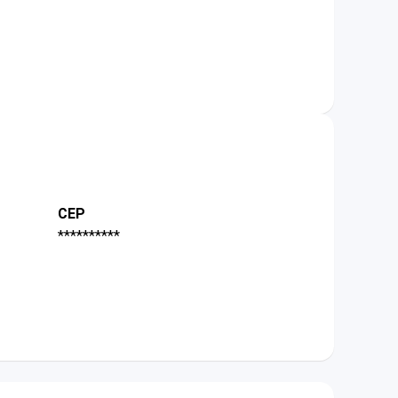
CEP
**********