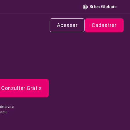
Sites Globais
Acessar
Cadastrar
Consultar Grátis
observa a
 aqui.