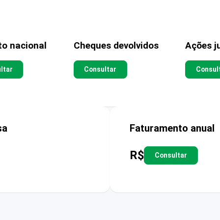
to nacional
Cheques devolvidos
Ações ju
ltar
Consultar
Consul
sa
Faturamento anual
R$
Consultar