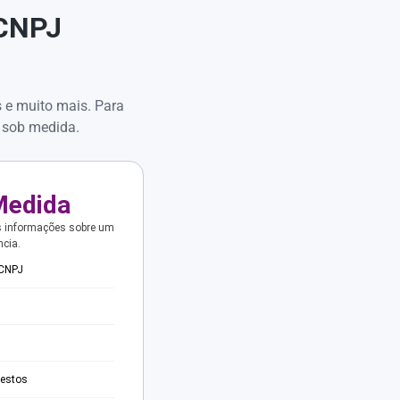
 CNPJ
s e muito mais. Para
 sob medida.
Medida
s informações sobre um
ncia.
 CNPJ
testos