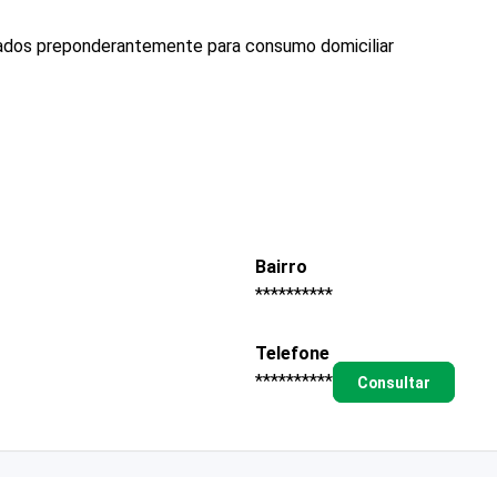
ados preponderantemente para consumo domiciliar
Bairro
**********
Telefone
**********
Consultar