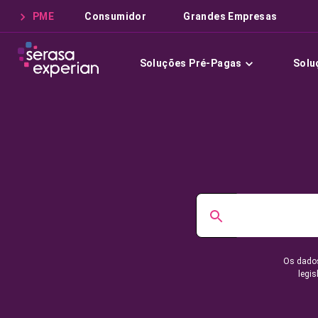
PME
Consumidor
Grandes Empresas
Soluções Pré-Pagas
Solu
Os dados
legis