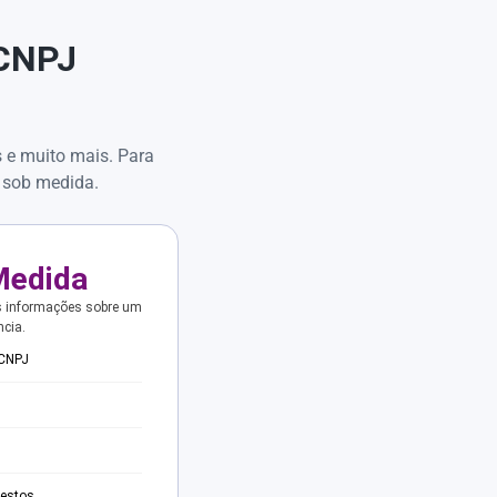
 CNPJ
s e muito mais. Para
 sob medida.
Medida
s informações sobre um
ncia.
 CNPJ
testos