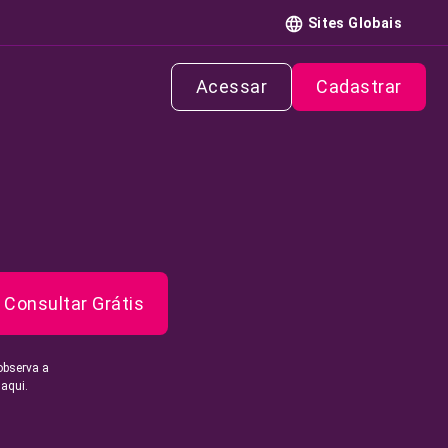
Sites Globais
Acessar
Cadastrar
Consultar Grátis
observa a
 aqui.