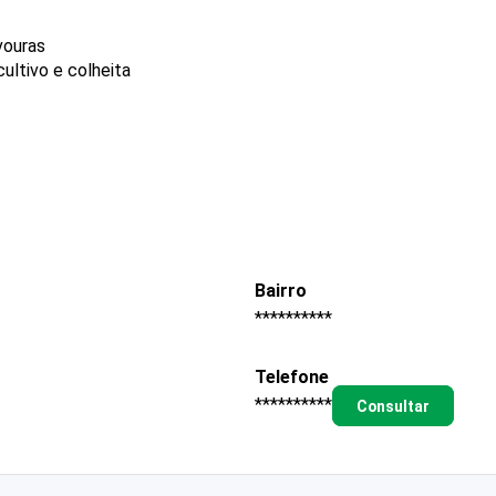
vouras
ultivo e colheita
Bairro
**********
Telefone
**********
Consultar