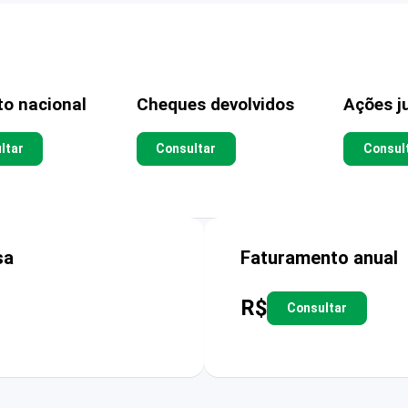
to nacional
Cheques devolvidos
Ações ju
ltar
Consultar
Consul
sa
Faturamento anual
R$
Consultar