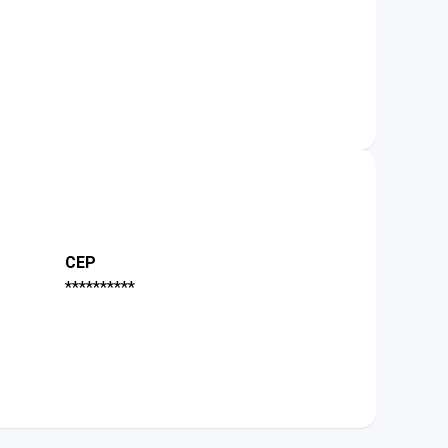
CEP
**********