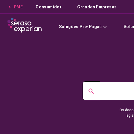
PME
Consumidor
Grandes Empresas
Soluções Pré-Pagas
Solu
Os dados
legis