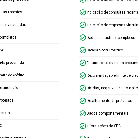
ltas recentes
Indicação de consultas recent
esas vinculadas
Indicação de empresas vincul
completos
Dados cadastrais completos
ivo
Serasa Score Positivo
nda presumida
Faturamento ou renda presum
ite de crédito
Recomendação e limite de créd
 e anotações
Dívidas, negativas e anotaçõe
rotestos
Detalhamento de protestos
ntais
Dados comportamentais
PC
Informações do SPC