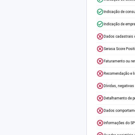
Indicação de consu
Indicação de empr
Dados cadastrais 
Serasa Score Posit
Faturamento ou re
Recomendação e lim
Dívidas, negativas
Detalhamento de p
Dados comportame
Informações do S