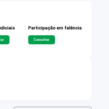
diciais
Participação em falência
tar
Consultar