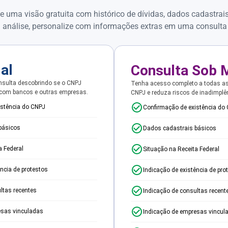
e uma visão gratuita com histórico de dívidas, dados cadastrai
 análise, personalize com informações extras em uma consulta
ial
Consulta Sob 
sulta descobrindo se o CNPJ
Tenha acesso completo a todas a
 com bancos e outras empresas.
CNPJ e reduza riscos de inadimplê
istência do CNPJ
Confirmação de existência do
básicos
Dados cadastrais básicos
a Federal
Situação na Receita Federal
ência de protestos
Indicação de existência de pro
ltas recentes
Indicação de consultas recent
esas vinculadas
Indicação de empresas vincul