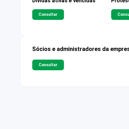
Dívidas ativas e vencidas
Protes
Consultar
Consu
Sócios e administradores da empre
Consultar