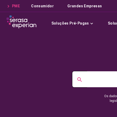
PME
Consumidor
Grandes Empresas
Soluções Pré-Pagas
Solu
Os dados
legis