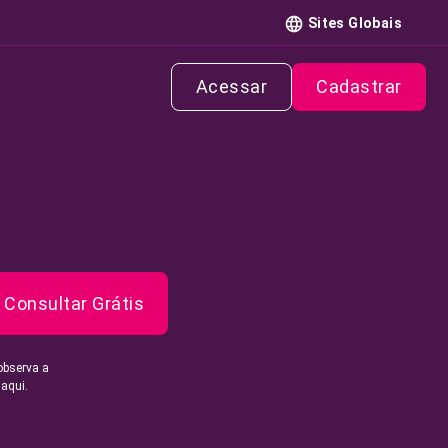
Sites Globais
Acessar
Cadastrar
Consultar Grátis
observa a
 aqui.