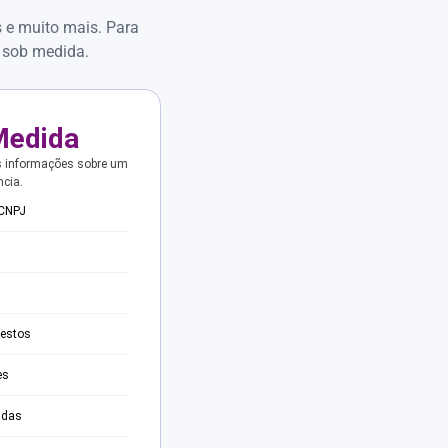
s e muito mais. Para
 sob medida.
Medida
s informações sobre um
ncia.
 CNPJ
testos
es
adas