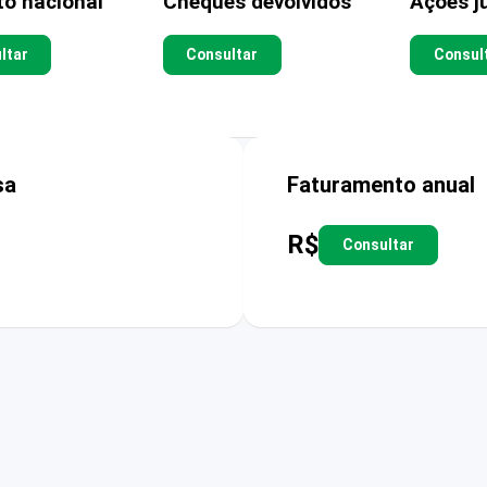
to nacional
Cheques devolvidos
Ações ju
ltar
Consultar
Consul
sa
Faturamento anual
R$
Consultar