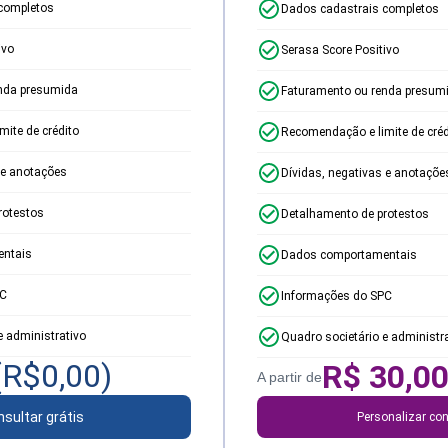
completos
Dados cadastrais completos
ivo
Serasa Score Positivo
nda presumida
Faturamento ou renda presum
ite de crédito
Recomendação e limite de créd
 e anotações
Dívidas, negativas e anotaçõe
rotestos
Detalhamento de protestos
ntais
Dados comportamentais
PC
Informações do SPC
e administrativo
Quadro societário e administr
(R$
0,00
)
R$
30,0
A partir de
sultar grátis
Personalizar con