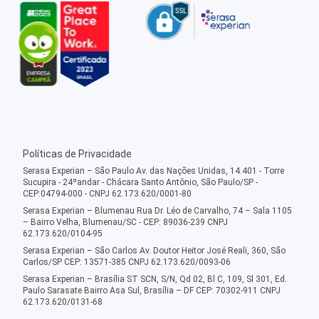
Políticas de Privacidade
Serasa Experian – São Paulo Av. das Nações Unidas, 14.401 - Torre
Sucupira - 24ºandar - Chácara Santo Antônio, São Paulo/SP -
CEP:04794-000 - CNPJ 62.173.620/0001-80
Serasa Experian – Blumenau Rua Dr. Léo de Carvalho, 74 – Sala 1105
– Bairro Velha, Blumenau/SC - CEP: 89036-239 CNPJ
62.173.620/0104-95
Serasa Experian – São Carlos Av. Doutor Heitor José Reali, 360, São
Carlos/SP CEP: 13571-385 CNPJ 62.173.620/0093-06
Serasa Experian – Brasília ST SCN, S/N, Qd 02, Bl C, 109, Sl 301, Ed.
Paulo Sarasate Bairro Asa Sul, Brasília – DF CEP: 70302-911 CNPJ
62.173.620/0131-68