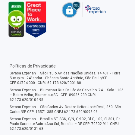
Políticas de Privacidade
Serasa Experian – São Paulo Av. das Nações Unidas, 14.401 - Torre
Sucupira - 24ºandar - Chácara Santo Antônio, São Paulo/SP -
CEP:04794-000 - CNPJ 62.173.620/0001-80
Serasa Experian – Blumenau Rua Dr. Léo de Carvalho, 74 – Sala 1105
– Bairro Velha, Blumenau/SC - CEP: 89036-239 CNPJ
62.173.620/0104-95
Serasa Experian – São Carlos Av. Doutor Heitor José Reali, 360, São
Carlos/SP CEP: 13571-385 CNPJ 62.173.620/0093-06
Serasa Experian – Brasília ST SCN, S/N, Qd 02, Bl C, 109, Sl 301, Ed.
Paulo Sarasate Bairro Asa Sul, Brasília – DF CEP: 70302-911 CNPJ
62.173.620/0131-68