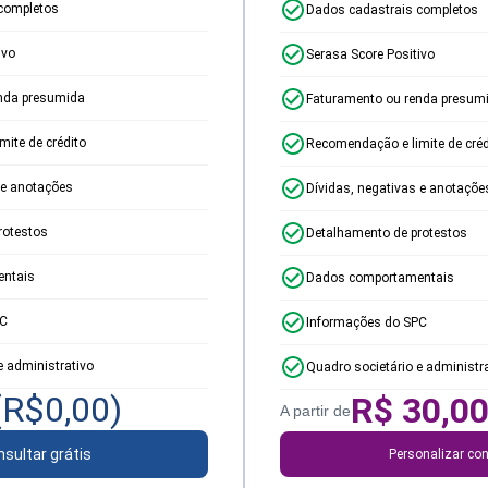
completos
Dados cadastrais completos
ivo
Serasa Score Positivo
nda presumida
Faturamento ou renda presum
ite de crédito
Recomendação e limite de créd
 e anotações
Dívidas, negativas e anotaçõe
rotestos
Detalhamento de protestos
ntais
Dados comportamentais
PC
Informações do SPC
e administrativo
Quadro societário e administr
(R$
0,00
)
R$
30,0
A partir de
sultar grátis
Personalizar con