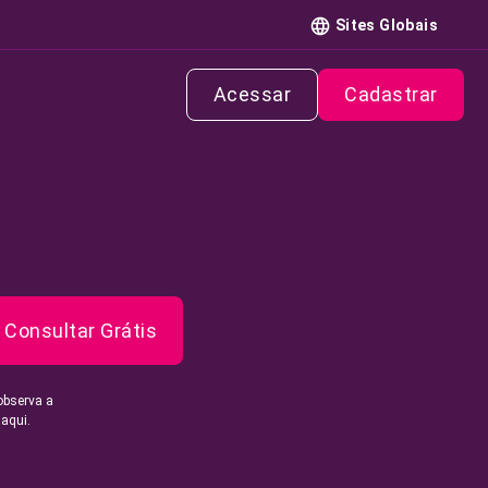
Sites Globais
Acessar
Cadastrar
Consultar Grátis
observa a
 aqui.