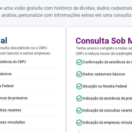
e uma visão gratuita com histórico de dívidas, dados cadastrai
 análise, personalize com informações extras em uma consulta
ial
Consulta Sob 
sulta descobrindo se o CNPJ
Tenha acesso completo a todas a
 com bancos e outras empresas.
CNPJ e reduza riscos de inadimplê
istência do CNPJ
Confirmação de existência do
básicos
Dados cadastrais básicos
a Federal
Situação na Receita Federal
ência de protestos
Indicação de existência de pro
ltas recentes
Indicação de consultas recent
esas vinculadas
Indicação de empresas vincul