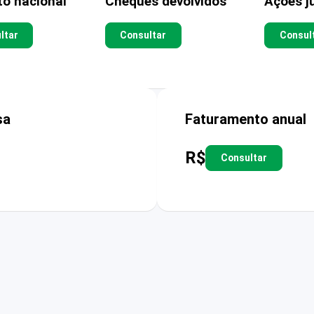
to nacional
Cheques devolvidos
Ações ju
ltar
Consultar
Consul
sa
Faturamento anual
R$
Consultar