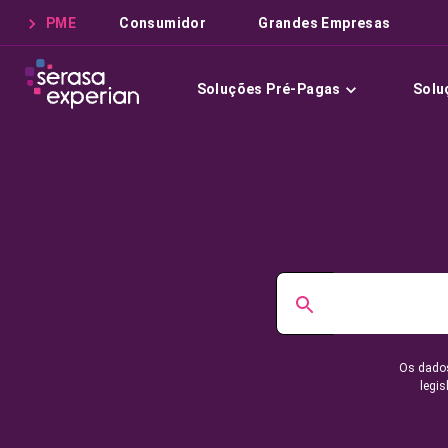
PME
Consumidor
Grandes Empresas
Soluções Pré-Pagas
Solu
Os dados
legis