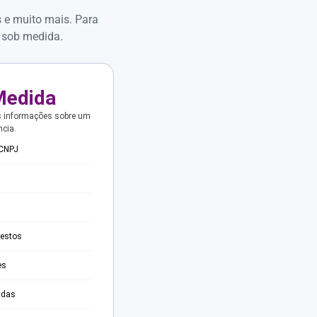
s e muito mais. Para
 sob medida.
Medida
s informações sobre um
ncia.
 CNPJ
testos
es
adas