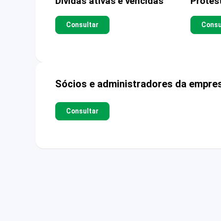
Dívidas ativas e vencidas
Protes
Consultar
Consu
Sócios e administradores da empre
Consultar