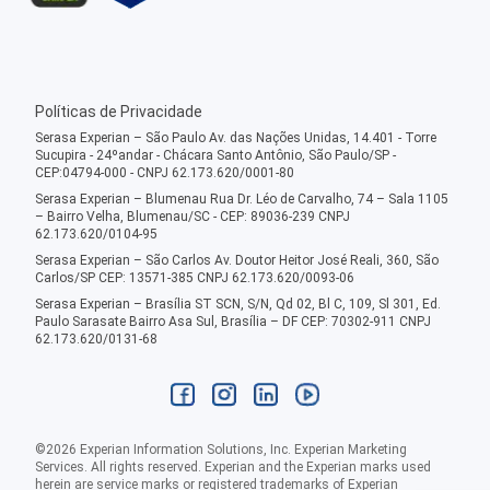
Políticas de Privacidade
Serasa Experian – São Paulo Av. das Nações Unidas, 14.401 - Torre
Sucupira - 24ºandar - Chácara Santo Antônio, São Paulo/SP -
CEP:04794-000 - CNPJ 62.173.620/0001-80
Serasa Experian – Blumenau Rua Dr. Léo de Carvalho, 74 – Sala 1105
– Bairro Velha, Blumenau/SC - CEP: 89036-239 CNPJ
62.173.620/0104-95
Serasa Experian – São Carlos Av. Doutor Heitor José Reali, 360, São
Carlos/SP CEP: 13571-385 CNPJ 62.173.620/0093-06
Serasa Experian – Brasília ST SCN, S/N, Qd 02, Bl C, 109, Sl 301, Ed.
Paulo Sarasate Bairro Asa Sul, Brasília – DF CEP: 70302-911 CNPJ
62.173.620/0131-68
©
2026
Experian Information Solutions, Inc. Experian Marketing
Services. All rights reserved. Experian and the Experian marks used
herein are service marks or registered trademarks of Experian