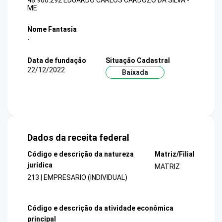
48.960.292 EDUARDO CARLOS CARDOZO DA SILVA -
ME
Nome Fantasia
-
Data de fundação
Situação Cadastral
22/12/2022
Baixada
Dados da receita federal
Código e descrição da natureza
Matriz/Filial
jurídica
MATRIZ
213 | EMPRESARIO (INDIVIDUAL)
Código e descrição da atividade econômica
principal