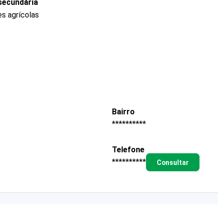
secundária
s agrícolas
Bairro
**********
Telefone
**********
Consultar