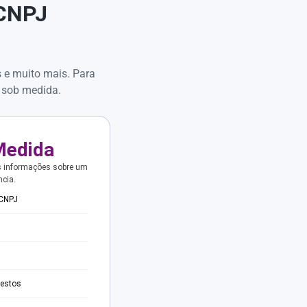
 CNPJ
s e muito mais. Para
 sob medida.
Medida
s informações sobre um
ncia.
 CNPJ
testos