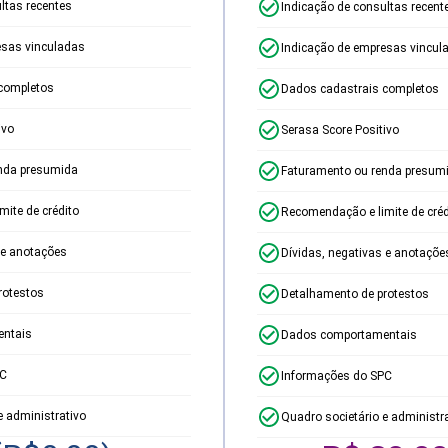
ltas recentes
Indicação de consultas recent
esas vinculadas
Indicação de empresas vincul
completos
Dados cadastrais completos
ivo
Serasa Score Positivo
nda presumida
Faturamento ou renda presum
ite de crédito
Recomendação e limite de créd
 e anotações
Dívidas, negativas e anotaçõe
rotestos
Detalhamento de protestos
ntais
Dados comportamentais
PC
Informações do SPC
e administrativo
Quadro societário e administr