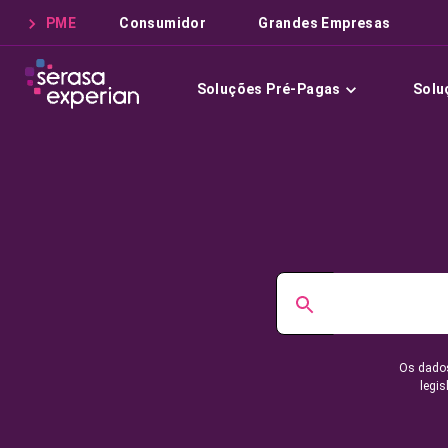
PME
Consumidor
Grandes Empresas
Soluções Pré-Pagas
Solu
Os dados
legis