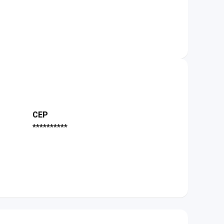
CEP
**********