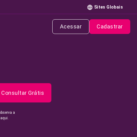
Sites Globais
Acessar
Cadastrar
Consultar Grátis
observa a
 aqui.