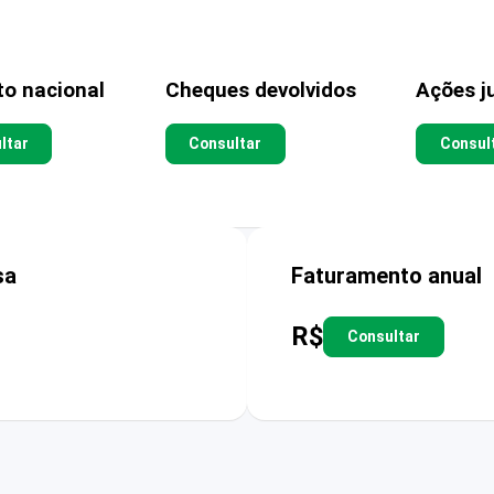
to nacional
Cheques devolvidos
Ações ju
ltar
Consultar
Consul
sa
Faturamento anual
R$
Consultar