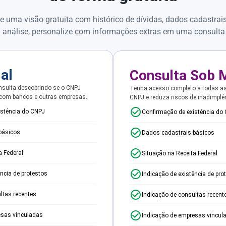
e uma visão gratuita com histórico de dívidas, dados cadastrai
 análise, personalize com informações extras em uma consulta
ial
Consulta Sob 
sulta descobrindo se o CNPJ
Tenha acesso completo a todas a
 com bancos e outras empresas.
CNPJ e reduza riscos de inadimplê
istência do CNPJ
Confirmação de existência do
básicos
Dados cadastrais básicos
a Federal
Situação na Receita Federal
ência de protestos
Indicação de existência de pro
ltas recentes
Indicação de consultas recent
esas vinculadas
Indicação de empresas vincul