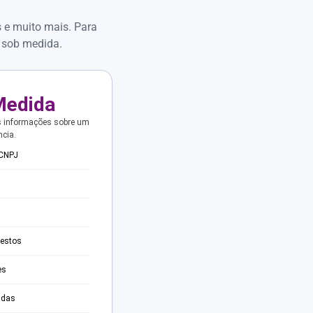
s e muito mais. Para
 sob medida.
Medida
s informações sobre um
ncia.
 CNPJ
testos
es
adas