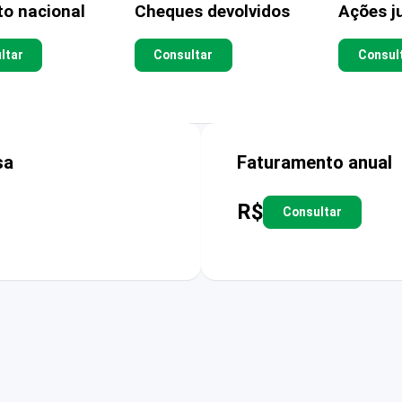
to nacional
Cheques devolvidos
Ações ju
ltar
Consultar
Consul
sa
Faturamento anual
R$
Consultar