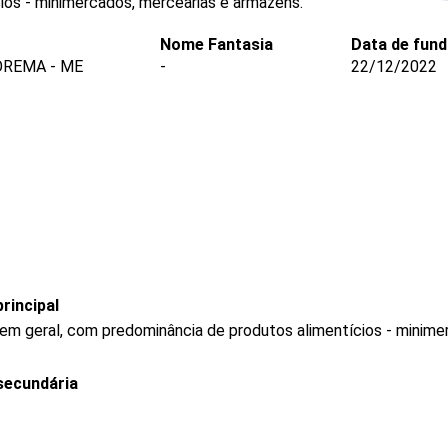
ios - minimercados, mercearias e armazéns.
Nome Fantasia
Data de fun
OREMA - ME
-
22/12/2022
rincipal
 em geral, com predominância de produtos alimentícios - minim
secundária