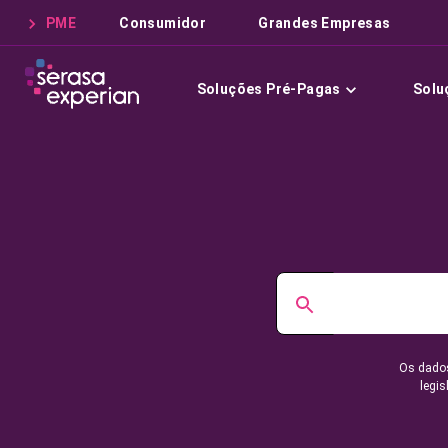
PME
Consumidor
Grandes Empresas
Soluções Pré-Pagas
Solu
Os dados
legis