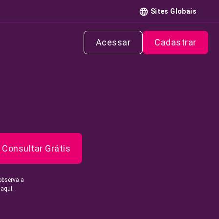
Sites Globais
Acessar
Cadastrar
Consultar Grátis
observa a
 aqui.