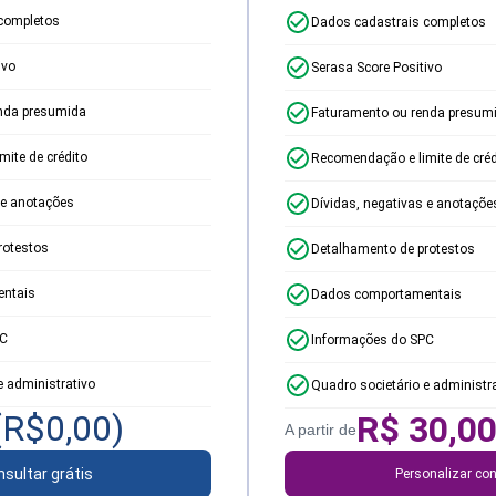
completos
Dados cadastrais completos
ivo
Serasa Score Positivo
nda presumida
Faturamento ou renda presum
ite de crédito
Recomendação e limite de créd
 e anotações
Dívidas, negativas e anotaçõe
rotestos
Detalhamento de protestos
ntais
Dados comportamentais
PC
Informações do SPC
e administrativo
Quadro societário e administr
(R$
0,00
)
R$
30,0
A partir de
sultar grátis
Personalizar con