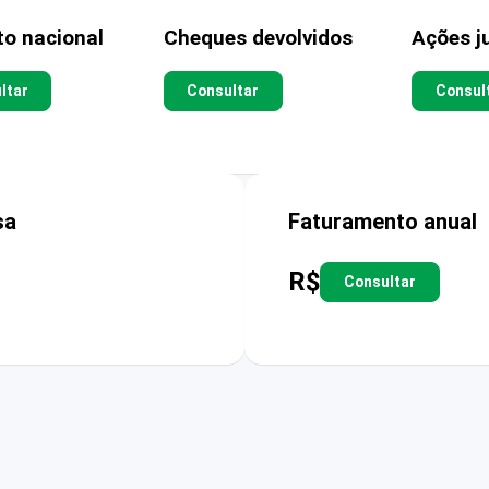
to nacional
Cheques devolvidos
Ações ju
ltar
Consultar
Consul
sa
Faturamento anual
R$
Consultar