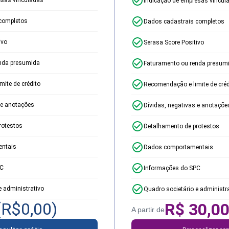
Indicação de empresas vincul
completos
Dados cadastrais completos
ivo
Serasa Score Positivo
nda presumida
Faturamento ou renda presum
ite de crédito
Recomendação e limite de créd
 e anotações
Dívidas, negativas e anotaçõe
rotestos
Detalhamento de protestos
ntais
Dados comportamentais
PC
Informações do SPC
e administrativo
Quadro societário e administr
(R$
0,00
)
R$
30,0
A partir de