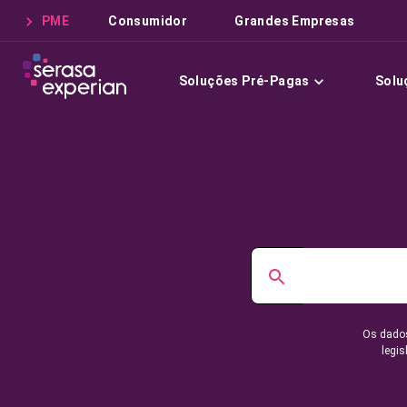
PME
Consumidor
Grandes Empresas
Soluções Pré-Pagas
Solu
Os dados
legis