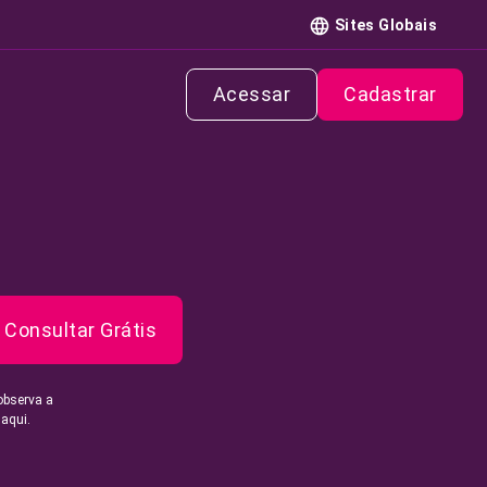
Sites Globais
Acessar
Cadastrar
Consultar Grátis
observa a
 aqui.