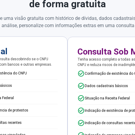
de forma gratuita
e uma visão gratuita com histórico de dívidas, dados cadastrai
 análise, personalize com informações extras em uma consulta
ial
Consulta Sob 
sulta descobrindo se o CNPJ
Tenha acesso completo a todas a
 com bancos e outras empresas.
CNPJ e reduza riscos de inadimplê
istência do CNPJ
Confirmação de existência do
básicos
Dados cadastrais básicos
a Federal
Situação na Receita Federal
ência de protestos
Indicação de existência de pro
ltas recentes
Indicação de consultas recent
esas vinculadas