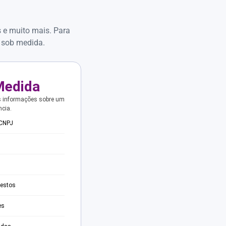
s e muito mais. Para
 sob medida.
Medida
s informações sobre um
ncia.
 CNPJ
testos
es