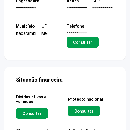
Logradouro
Bairro
CEP
**********
**********
**********
Município
UF
Telefone
Itacarambi
MG
**********
Consultar
Situação financeira
Dívidas ativas e
Protesto nacional
vencidas
Consultar
Consultar