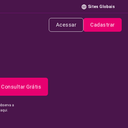
Sites Globais
Acessar
Cadastrar
Consultar Grátis
observa a
 aqui.