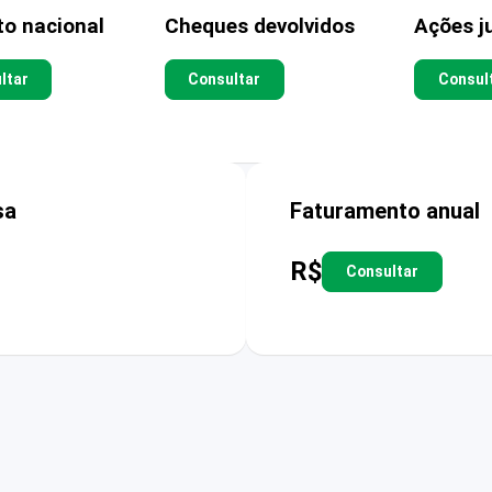
to nacional
Cheques devolvidos
Ações ju
ltar
Consultar
Consul
sa
Faturamento anual
R$
Consultar