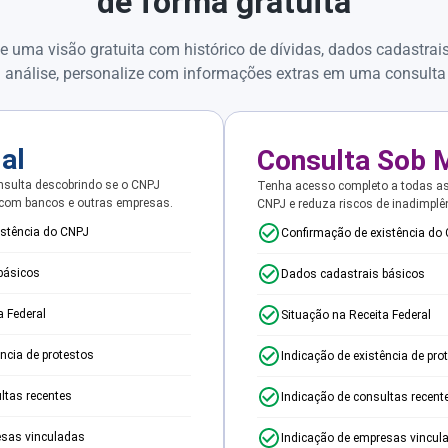
de forma gratuita
e uma visão gratuita com histórico de dívidas, dados cadastrai
 análise, personalize com informações extras em uma consulta
ial
Consulta Sob 
sulta descobrindo se o CNPJ
Tenha acesso completo a todas a
 com bancos e outras empresas.
CNPJ e reduza riscos de inadimplê
istência do CNPJ
Confirmação de existência do
básicos
Dados cadastrais básicos
a Federal
Situação na Receita Federal
ência de protestos
Indicação de existência de pro
ltas recentes
Indicação de consultas recent
esas vinculadas
Indicação de empresas vincul