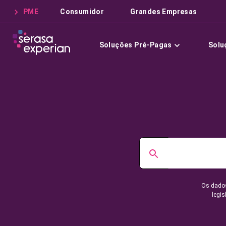
PME
Consumidor
Grandes Empresas
Soluções Pré-Pagas
Solu
Os dados
legis