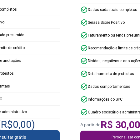
completos
Dados cadastrais completos
ivo
Serasa Score Positivo
nda presumida
Faturamento ou renda presum
ite de crédito
Recomendação e limite de créd
 e anotações
Dívidas, negativas e anotaçõe
rotestos
Detalhamento de protestos
ntais
Dados comportamentais
PC
Informações do SPC
e administrativo
Quadro societário e administr
(R$
0,00
)
R$
30,0
A partir de
sultar grátis
Personalizar con