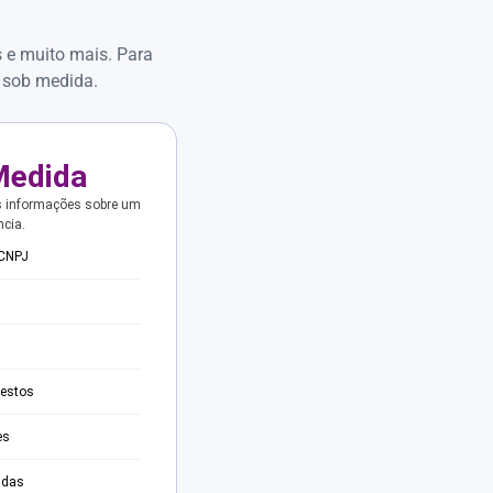
s e muito mais. Para
 sob medida.
Medida
s informações sobre um
ncia.
 CNPJ
testos
es
adas