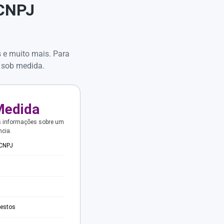
 CNPJ
s e muito mais. Para
 sob medida.
Medida
s informações sobre um
ncia.
 CNPJ
testos