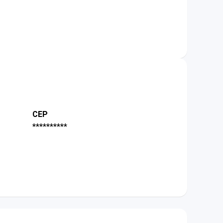
CEP
**********