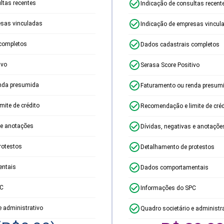
ltas recentes
Indicação de consultas recent
esas vinculadas
Indicação de empresas vincul
completos
Dados cadastrais completos
ivo
Serasa Score Positivo
nda presumida
Faturamento ou renda presum
ite de crédito
Recomendação e limite de créd
 e anotações
Dívidas, negativas e anotaçõe
rotestos
Detalhamento de protestos
ntais
Dados comportamentais
PC
Informações do SPC
e administrativo
Quadro societário e administr