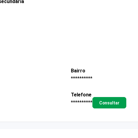
secundária
Bairro
**********
Telefone
**********
Consultar