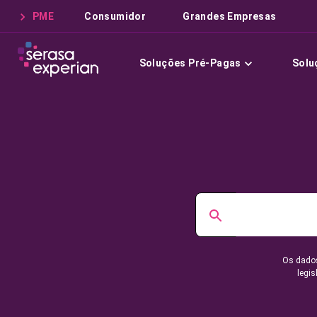
PME
Consumidor
Grandes Empresas
Soluções Pré-Pagas
Solu
Os dados
legis