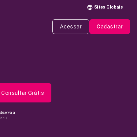
Sites Globais
Acessar
Cadastrar
Consultar Grátis
observa a
 aqui.