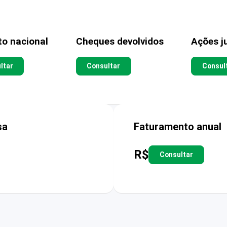
to nacional
Cheques devolvidos
Ações ju
ltar
Consultar
Consul
sa
Faturamento anual
R$
Consultar