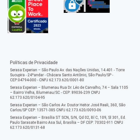
Políticas de Privacidade
Serasa Experian – São Paulo Av. das Nações Unidas, 14.401 - Torre
Sucupira - 24ºandar - Chácara Santo Antônio, São Paulo/SP -
CEP:04794-000 - CNPJ 62.173.620/0001-80
Serasa Experian – Blumenau Rua Dr. Léo de Carvalho, 74 – Sala 1105
– Bairro Velha, Blumenau/SC - CEP: 89036-239 CNPJ
62.173.620/0104-95
Serasa Experian – São Carlos Av. Doutor Heitor José Reali, 360, São
Carlos/SP CEP: 13571-385 CNPJ 62.173.620/0093-06
Serasa Experian – Brasília ST SCN, S/N, Qd 02, Bl C, 109, Sl 301, Ed.
Paulo Sarasate Bairro Asa Sul, Brasília – DF CEP: 70302-911 CNPJ
62.173.620/0131-68