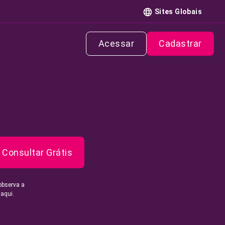
Sites Globais
Acessar
Cadastrar
Consultar Grátis
observa a
 aqui.