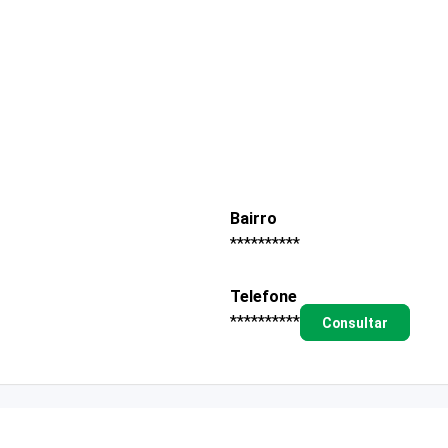
Bairro
**********
Telefone
**********
Consultar