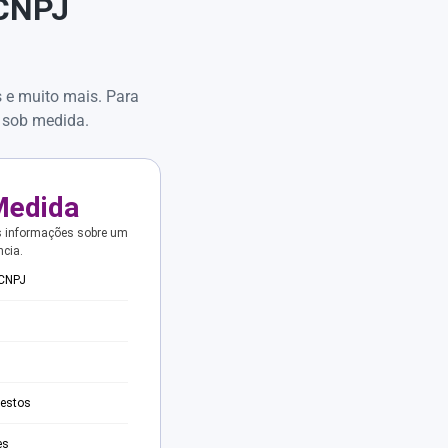
 CNPJ
s e muito mais. Para
 sob medida.
Medida
s informações sobre um
ncia.
 CNPJ
testos
es