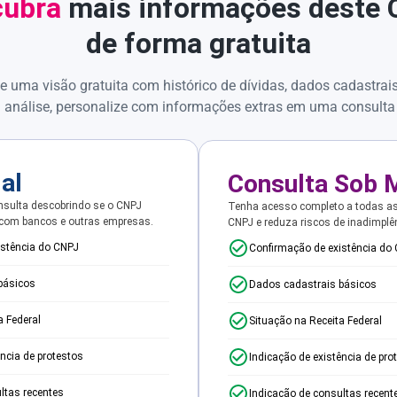
ubra
mais informações deste
de forma gratuita
e uma visão gratuita com histórico de dívidas, dados cadastrai
 análise, personalize com informações extras em uma consulta
ial
Consulta Sob 
sulta descobrindo se o CNPJ
Tenha acesso completo a todas a
 com bancos e outras empresas.
CNPJ e reduza riscos de inadimplê
istência do CNPJ
Confirmação de existência do
básicos
Dados cadastrais básicos
a Federal
Situação na Receita Federal
ência de protestos
Indicação de existência de pro
ltas recentes
Indicação de consultas recent