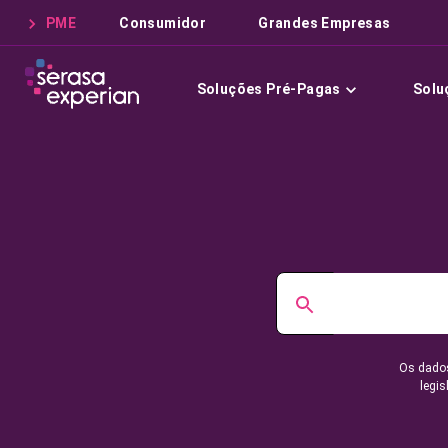
PME
Consumidor
Grandes Empresas
Soluções Pré-Pagas
Solu
Os dados
legis