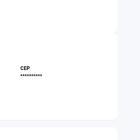
CEP
**********