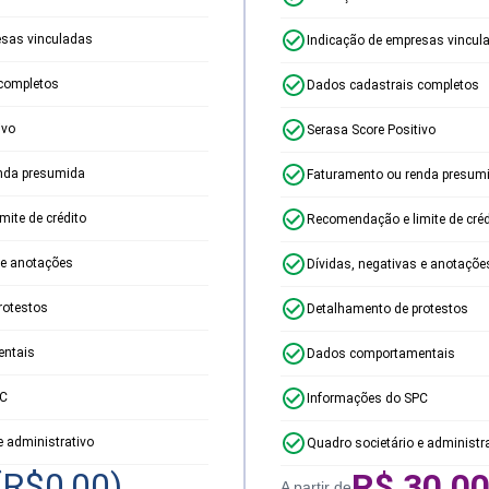
esas vinculadas
Indicação de empresas vincul
completos
Dados cadastrais completos
ivo
Serasa Score Positivo
nda presumida
Faturamento ou renda presum
ite de crédito
Recomendação e limite de créd
 e anotações
Dívidas, negativas e anotaçõe
rotestos
Detalhamento de protestos
ntais
Dados comportamentais
PC
Informações do SPC
e administrativo
Quadro societário e administr
(R$
0,00
)
R$
30,0
A partir de