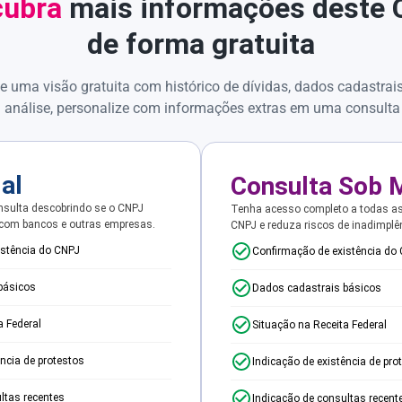
ubra
mais informações deste
de forma gratuita
e uma visão gratuita com histórico de dívidas, dados cadastrai
 análise, personalize com informações extras em uma consulta
ial
Consulta Sob 
sulta descobrindo se o CNPJ
Tenha acesso completo a todas a
 com bancos e outras empresas.
CNPJ e reduza riscos de inadimplê
istência do CNPJ
Confirmação de existência do
básicos
Dados cadastrais básicos
a Federal
Situação na Receita Federal
ência de protestos
Indicação de existência de pro
ltas recentes
Indicação de consultas recent