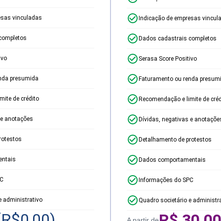
esas vinculadas
Indicação de empresas vincul
completos
Dados cadastrais completos
ivo
Serasa Score Positivo
nda presumida
Faturamento ou renda presum
ite de crédito
Recomendação e limite de créd
 e anotações
Dívidas, negativas e anotaçõe
rotestos
Detalhamento de protestos
ntais
Dados comportamentais
PC
Informações do SPC
e administrativo
Quadro societário e administr
(R$
0,00
)
R$
30,0
A partir de