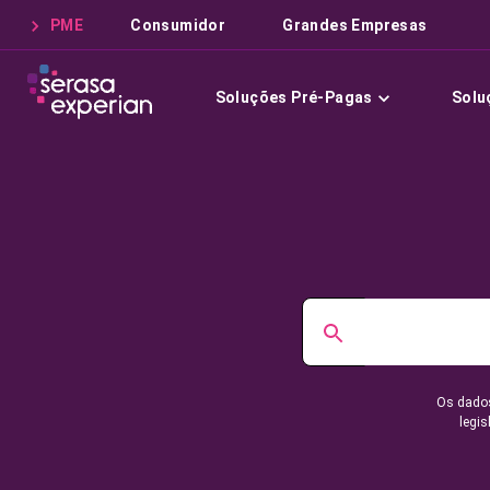
PME
Consumidor
Grandes Empresas
Soluções Pré-Pagas
Solu
Os dados
legis