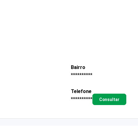
Bairro
**********
Telefone
**********
Consultar