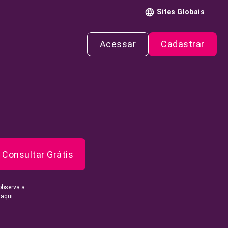
Sites Globais
Acessar
Cadastrar
Consultar Grátis
observa a
 aqui.