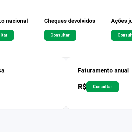
to nacional
Cheques devolvidos
Ações ju
ltar
Consultar
Consul
sa
Faturamento anual
R$
Consultar