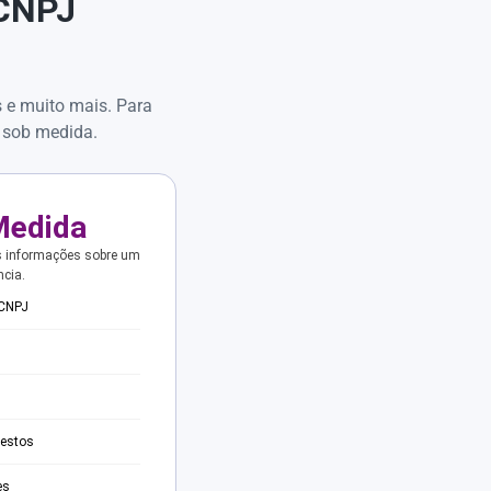
 CNPJ
s e muito mais. Para
 sob medida.
Medida
s informações sobre um
ncia.
 CNPJ
testos
es