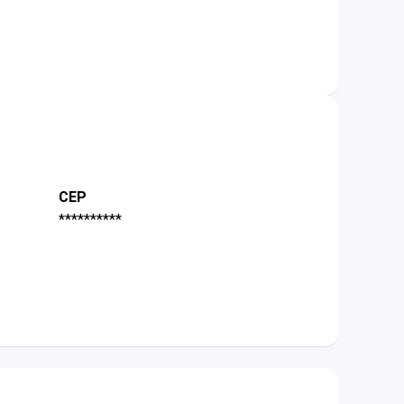
CEP
**********