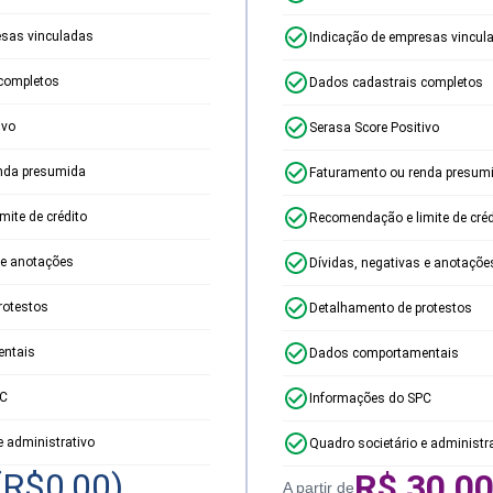
esas vinculadas
Indicação de empresas vincul
completos
Dados cadastrais completos
ivo
Serasa Score Positivo
nda presumida
Faturamento ou renda presum
ite de crédito
Recomendação e limite de créd
 e anotações
Dívidas, negativas e anotaçõe
rotestos
Detalhamento de protestos
ntais
Dados comportamentais
PC
Informações do SPC
e administrativo
Quadro societário e administr
(R$
0,00
)
R$
30,0
A partir de