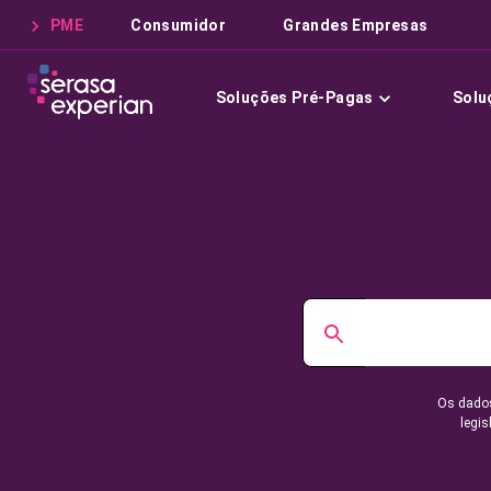
PME
Consumidor
Grandes Empresas
Soluções Pré-Pagas
Solu
Os dados
legis