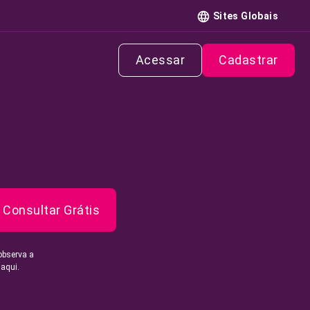
Sites Globais
Acessar
Cadastrar
Consultar Grátis
observa a
 aqui.