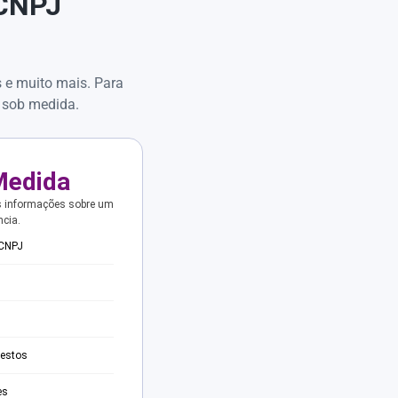
 CNPJ
s e muito mais. Para
 sob medida.
Medida
s informações sobre um
ncia.
 CNPJ
testos
es