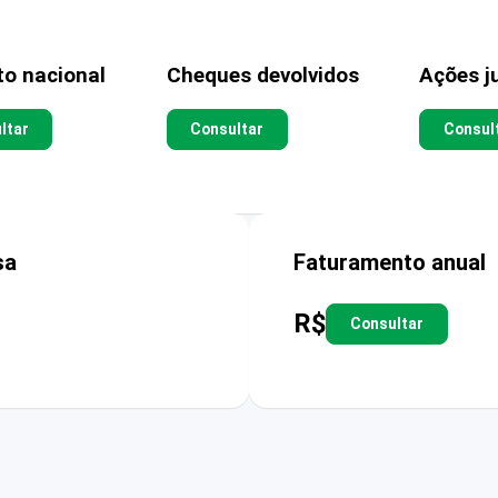
to nacional
Cheques devolvidos
Ações ju
ltar
Consultar
Consul
sa
Faturamento anual
R$
Consultar