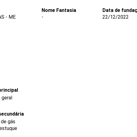
Nome Fantasia
Data de funda
AS - ME
-
22/12/2022
rincipal
 geral
secundária
e de gás
 estuque