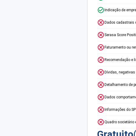
Indicação de empr
Dados cadastrais 
Serasa Score Posit
Faturamento ou re
Recomendação e lim
Dívidas, negativas
Detalhamento de p
Dados comportame
Informações do S
Quadro societário 
Gratuito