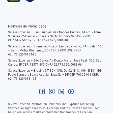
Políticas de Privacidade
Serasa Experian – São Paulo Av. das Nações Unidas, 14.401 - Torre
Sucupira - 24ºandar - Chácara Santo Antônio, São Paulo/SP -
CEP:04794-000 - CNPJ 62.173.620/0001-80
Serasa Experian – Blumenau Rua Dr. Léo de Carvalho, 74 – Sala 1105
– Bairro Velha, Blumenau/SC - CEP: 89036-239 CNPJ
62.173.620/0104-95
Serasa Experian – São Carlos Av. Doutor Heitor José Reali, 360, São
Carlos/SP CEP: 13571-385 CNPJ 62.173.620/0093-06
Serasa Experian – Brasília ST SCN, S/N, Qd 02, Bl C, 109, Sl 301, Ed.
Paulo Sarasate Bairro Asa Sul, Brasília – DF CEP: 70302-911 CNPJ
62.173.620/0131-68
©
2026
Experian Information Solutions, Inc. Experian Marketing
Services. All rights reserved. Experian and the Experian marks used
herein are service marks or registered trademarks of Experian