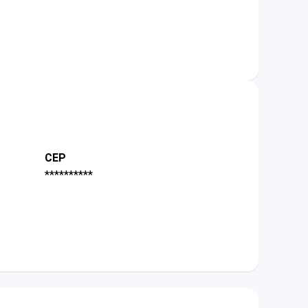
CEP
**********