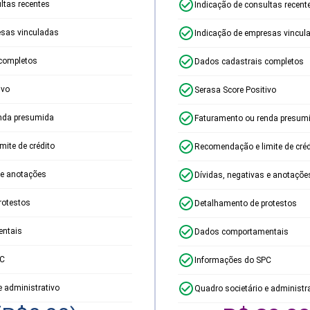
ltas recentes
Indicação de consultas recent
esas vinculadas
Indicação de empresas vincul
completos
Dados cadastrais completos
ivo
Serasa Score Positivo
nda presumida
Faturamento ou renda presum
ite de crédito
Recomendação e limite de créd
 e anotações
Dívidas, negativas e anotaçõe
rotestos
Detalhamento de protestos
ntais
Dados comportamentais
PC
Informações do SPC
e administrativo
Quadro societário e administr