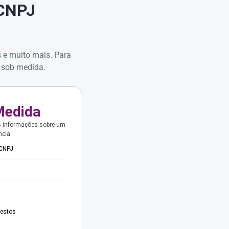
 CNPJ
s e muito mais. Para
 sob medida.
Medida
s informações sobre um
ncia.
 CNPJ
testos