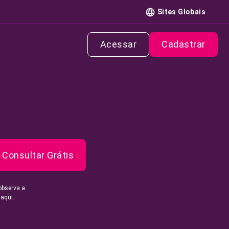
Sites Globais
Acessar
Cadastrar
Consultar Grátis
observa a
 aqui.