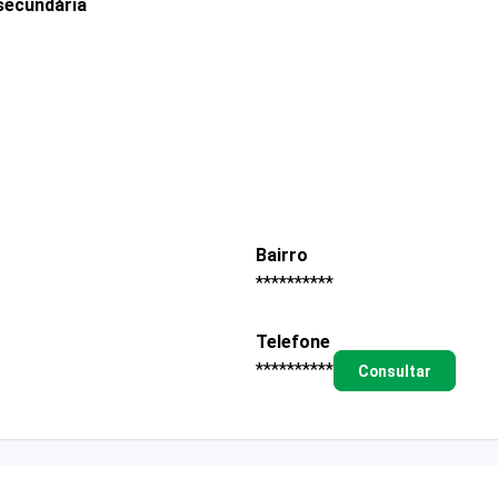
secundária
Bairro
**********
Telefone
**********
Consultar