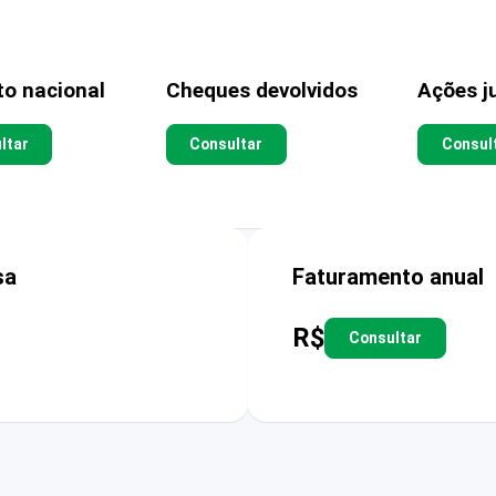
to nacional
Cheques devolvidos
Ações ju
ltar
Consultar
Consul
sa
Faturamento anual
R$
Consultar