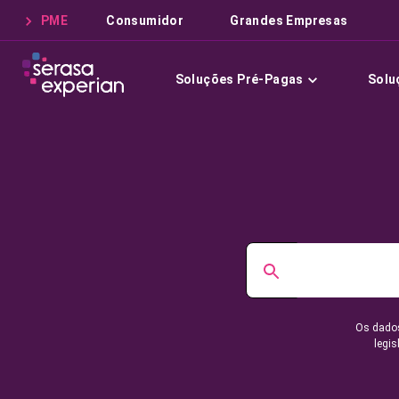
PME
Consumidor
Grandes Empresas
Soluções Pré-Pagas
Solu
Os dados
legis