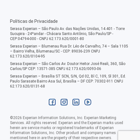
Políticas de Privacidade
Serasa Experian – São Paulo Av. das Nações Unidas, 14.401 - Torre
Sucupira - 24ºandar - Chácara Santo Antônio, São Paulo/SP -
CEP:04794-000 - CNPJ 62.173.620/0001-80
Serasa Experian – Blumenau Rua Dr. Léo de Carvalho, 74 – Sala 1105
– Bairro Velha, Blumenau/SC - CEP: 89036-239 CNPJ
62.173.620/0104-95
Serasa Experian – São Carlos Av. Doutor Heitor José Reali, 360, São
Carlos/SP CEP: 13571-385 CNPJ 62.173.620/0093-06
Serasa Experian – Brasília ST SCN, S/N, Qd 02, Bl C, 109, Sl 301, Ed.
Paulo Sarasate Bairro Asa Sul, Brasília – DF CEP: 70302-911 CNPJ
62.173.620/0131-68
©
2026
Experian Information Solutions, Inc. Experian Marketing
Services. All rights reserved. Experian and the Experian marks used
herein are service marks or registered trademarks of Experian
Information Solutions, Inc. Other product and company names
mentioned here in are the property of their respective owners.