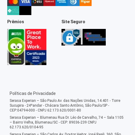
Prêmios
Site Seguro
Políticas de Privacidade
Serasa Experian – São Paulo Av. das Nações Unidas, 14.401 - Torre
Sucupira - 24ºandar - Chácara Santo Antônio, São Paulo/SP -
CEP:04794-000 - CNPJ 62.173.620/0001-80
Serasa Experian – Blumenau Rua Dr. Léo de Carvalho, 74 – Sala 1105
– Bairro Velha, Blumenau/SC - CEP: 89036-239 CNPJ
62.173.620/0104-95
Serasa Experian – São Carlos Av. Doutor Heitor José Reali, 360, São