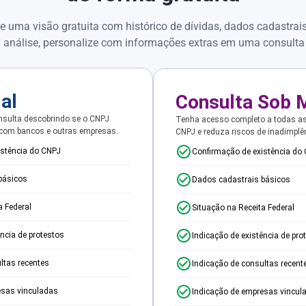
e uma visão gratuita com histórico de dívidas, dados cadastrai
 análise, personalize com informações extras em uma consulta
ial
Consulta Sob 
sulta descobrindo se o CNPJ
Tenha acesso completo a todas a
 com bancos e outras empresas.
CNPJ e reduza riscos de inadimplê
istência do CNPJ
Confirmação de existência do
básicos
Dados cadastrais básicos
a Federal
Situação na Receita Federal
ência de protestos
Indicação de existência de pro
ltas recentes
Indicação de consultas recent
esas vinculadas
Indicação de empresas vincul