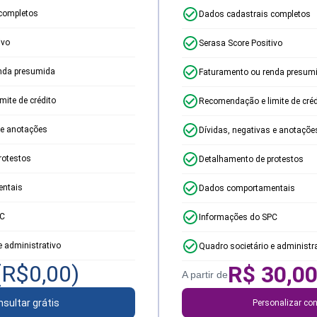
completos
Dados cadastrais completos
ivo
Serasa Score Positivo
nda presumida
Faturamento ou renda presum
ite de crédito
Recomendação e limite de créd
 e anotações
Dívidas, negativas e anotaçõe
rotestos
Detalhamento de protestos
ntais
Dados comportamentais
PC
Informações do SPC
e administrativo
Quadro societário e administr
(R$
0,00
)
R$
30,0
A partir de
sultar grátis
Personalizar con