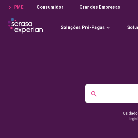
PME
Consumidor
Grandes Empresas
Soluções Pré-Pagas
Solu
Os dados
legis