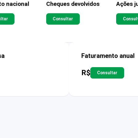
to nacional
Cheques devolvidos
Ações ju
ltar
Consultar
Consul
sa
Faturamento anual
R$
Consultar