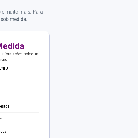
s e muito mais. Para
 sob medida.
Medida
s informações sobre um
ncia.
 CNPJ
testos
es
adas