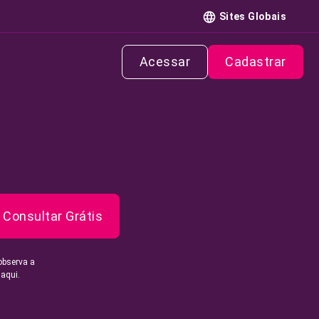
Sites Globais
Acessar
Cadastrar
Consultar Grátis
observa a
 aqui.