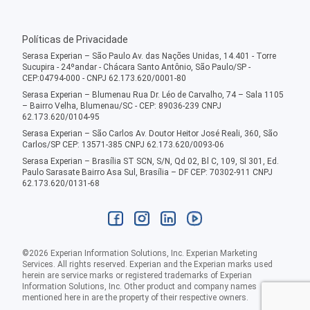
Políticas de Privacidade
Serasa Experian – São Paulo Av. das Nações Unidas, 14.401 - Torre
Sucupira - 24ºandar - Chácara Santo Antônio, São Paulo/SP -
CEP:04794-000 - CNPJ 62.173.620/0001-80
Serasa Experian – Blumenau Rua Dr. Léo de Carvalho, 74 – Sala 1105
– Bairro Velha, Blumenau/SC - CEP: 89036-239 CNPJ
62.173.620/0104-95
Serasa Experian – São Carlos Av. Doutor Heitor José Reali, 360, São
Carlos/SP CEP: 13571-385 CNPJ 62.173.620/0093-06
Serasa Experian – Brasília ST SCN, S/N, Qd 02, Bl C, 109, Sl 301, Ed.
Paulo Sarasate Bairro Asa Sul, Brasília – DF CEP: 70302-911 CNPJ
62.173.620/0131-68
©
2026
Experian Information Solutions, Inc. Experian Marketing
Services. All rights reserved. Experian and the Experian marks used
herein are service marks or registered trademarks of Experian
Information Solutions, Inc. Other product and company names
mentioned here in are the property of their respective owners.