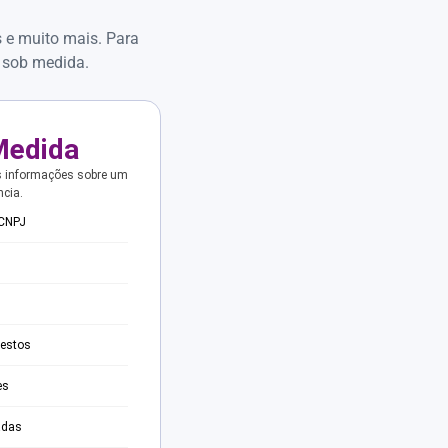
s e muito mais. Para
 sob medida.
Medida
s informações sobre um
ncia.
 CNPJ
testos
es
adas