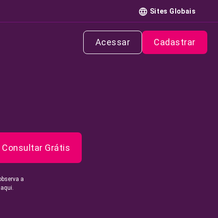
Sites Globais
Acessar
Cadastrar
Consultar Grátis
observa a
 aqui.