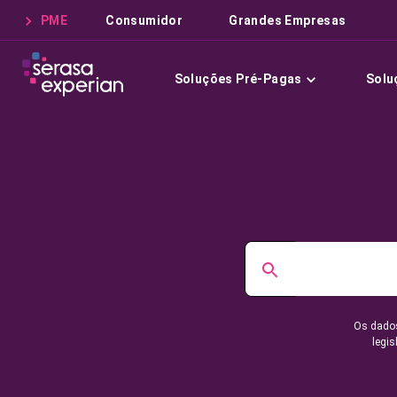
PME
Consumidor
Grandes Empresas
Soluções Pré-Pagas
Solu
Os dados
legis