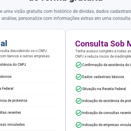
e uma visão gratuita com histórico de dívidas, dados cadastrai
 análise, personalize com informações extras em uma consulta
ial
Consulta Sob 
sulta descobrindo se o CNPJ
Tenha acesso completo a todas a
 com bancos e outras empresas.
CNPJ e reduza riscos de inadimplê
istência do CNPJ
Confirmação de existência do
básicos
Dados cadastrais básicos
a Federal
Situação na Receita Federal
ência de protestos
Indicação de existência de pro
ltas recentes
Indicação de consultas recent
esas vinculadas
Indicação de empresas vincul