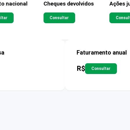
to nacional
Cheques devolvidos
Ações ju
ltar
Consultar
Consul
sa
Faturamento anual
R$
Consultar