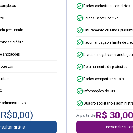
completos
Dados cadastrais completos
ivo
Serasa Score Positivo
nda presumida
Faturamento ou renda presum
ite de crédito
Recomendação e limite de créd
 e anotações
Dívidas, negativas e anotaçõe
rotestos
Detalhamento de protestos
ntais
Dados comportamentais
PC
Informações do SPC
e administrativo
Quadro societário e administr
(R$
0,00
)
R$
30,0
A partir de
sultar grátis
Personalizar con