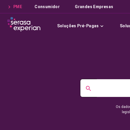
PME
Consumidor
Grandes Empresas
Soluções Pré-Pagas
Solu
Os dados
legis