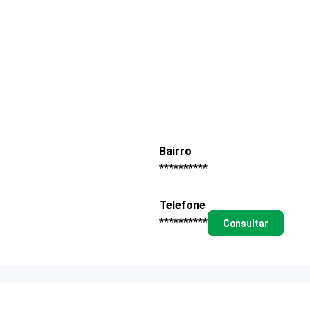
Bairro
**********
Telefone
**********
Consultar