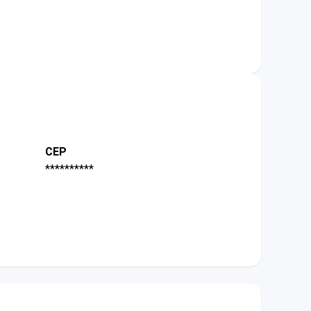
CEP
**********