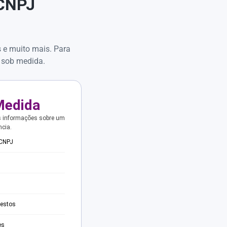
 CNPJ
s e muito mais. Para
 sob medida.
Medida
s informações sobre um
ncia.
 CNPJ
testos
es