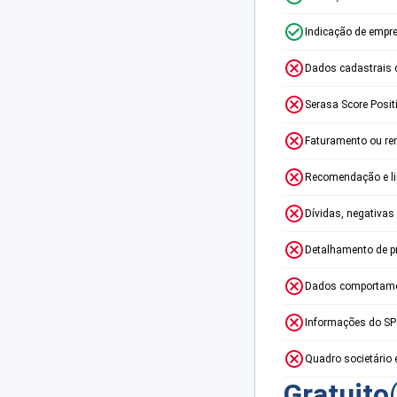
Indicação de empr
Dados cadastrais 
Serasa Score Posit
Faturamento ou re
Recomendação e lim
Dívidas, negativas
Detalhamento de p
Dados comportame
Informações do S
Quadro societário 
Gratuito