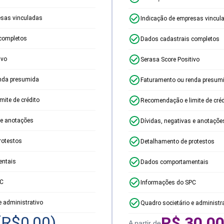
esas vinculadas
Indicação de empresas vincul
completos
Dados cadastrais completos
ivo
Serasa Score Positivo
nda presumida
Faturamento ou renda presum
ite de crédito
Recomendação e limite de créd
 e anotações
Dívidas, negativas e anotaçõe
rotestos
Detalhamento de protestos
ntais
Dados comportamentais
PC
Informações do SPC
e administrativo
Quadro societário e administr
(R$
0,00
)
R$
30,0
A partir de