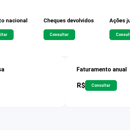
to nacional
Cheques devolvidos
Ações ju
ltar
Consultar
Consul
sa
Faturamento anual
R$
Consultar