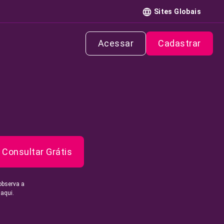
Sites Globais
Acessar
Cadastrar
Consultar Grátis
observa a
 aqui.