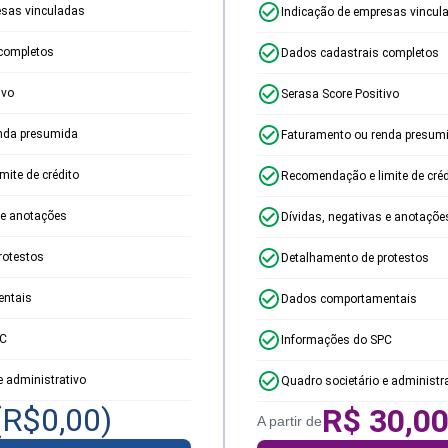
esas vinculadas
Indicação de empresas vincul
completos
Dados cadastrais completos
ivo
Serasa Score Positivo
nda presumida
Faturamento ou renda presum
ite de crédito
Recomendação e limite de créd
 e anotações
Dívidas, negativas e anotaçõe
rotestos
Detalhamento de protestos
ntais
Dados comportamentais
PC
Informações do SPC
e administrativo
Quadro societário e administr
(R$
0,00
)
R$
30,0
A partir de