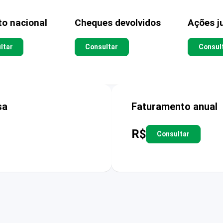
to nacional
Cheques devolvidos
Ações ju
ltar
Consultar
Consul
sa
Faturamento anual
R$
Consultar