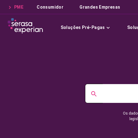
PME
Consumidor
Grandes Empresas
Soluções Pré-Pagas
Solu
Os dados
legis