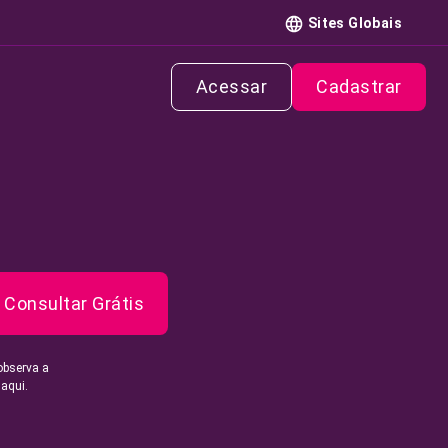
Sites Globais
Acessar
Cadastrar
Consultar Grátis
observa a
 aqui.