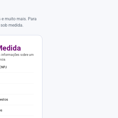
s e muito mais. Para
 sob medida.
Medida
s informações sobre um
ncia.
 CNPJ
testos
es