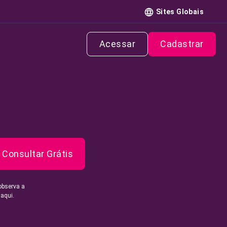
Sites Globais
Acessar
Cadastrar
Consultar Grátis
observa a
 aqui.