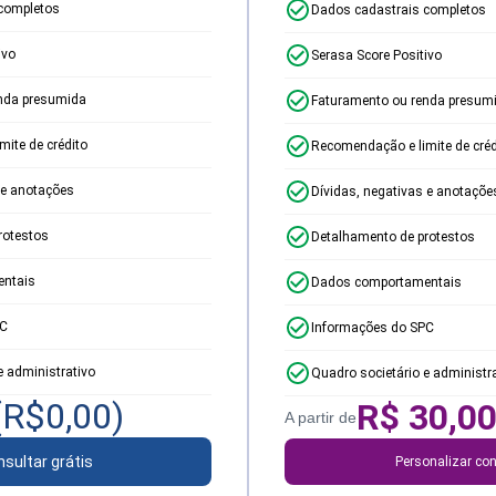
completos
Dados cadastrais completos
ivo
Serasa Score Positivo
nda presumida
Faturamento ou renda presum
ite de crédito
Recomendação e limite de créd
 e anotações
Dívidas, negativas e anotaçõe
rotestos
Detalhamento de protestos
ntais
Dados comportamentais
PC
Informações do SPC
e administrativo
Quadro societário e administr
(R$
0,00
)
R$
30,0
A partir de
sultar grátis
Personalizar con