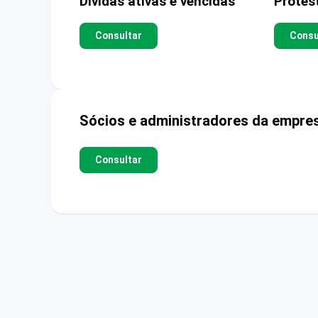
Dívidas ativas e vencidas
Protes
Consultar
Consu
Sócios e administradores da empre
Consultar