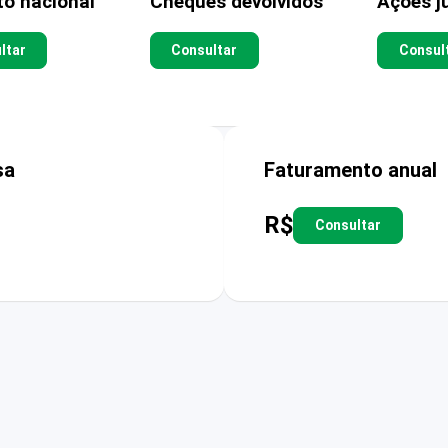
to nacional
Cheques devolvidos
Ações ju
ltar
Consultar
Consul
sa
Faturamento anual
R$
Consultar