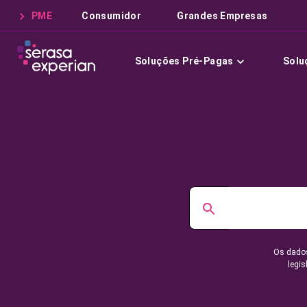
PME
Consumidor
Grandes Empresas
Soluções Pré-Pagas
Solu
Os dados
legis