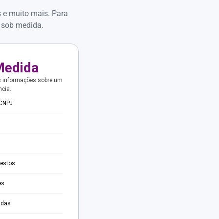
s e muito mais. Para
 sob medida.
Medida
s informações sobre um
ncia.
 CNPJ
testos
es
adas