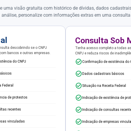
e uma visão gratuita com histórico de dívidas, dados cadastrai
 análise, personalize com informações extras em uma consulta
ial
Consulta Sob 
sulta descobrindo se o CNPJ
Tenha acesso completo a todas a
 com bancos e outras empresas.
CNPJ e reduza riscos de inadimplê
istência do CNPJ
Confirmação de existência do
básicos
Dados cadastrais básicos
a Federal
Situação na Receita Federal
ência de protestos
Indicação de existência de pro
ltas recentes
Indicação de consultas recent
esas vinculadas
Indicação de empresas vincul