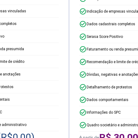
esas vinculadas
Indicação de empresas vincul
completos
Dados cadastrais completos
ivo
Serasa Score Positivo
nda presumida
Faturamento ou renda presum
ite de crédito
Recomendação e limite de créd
 e anotações
Dívidas, negativas e anotaçõe
rotestos
Detalhamento de protestos
ntais
Dados comportamentais
PC
Informações do SPC
e administrativo
Quadro societário e administr
(R$
0,00
)
R$
30,0
A partir de