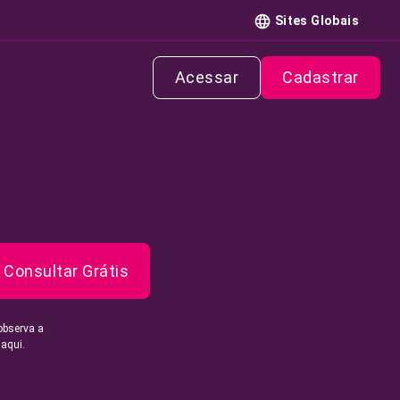
Sites Globais
Acessar
Cadastrar
Consultar Grátis
observa a
 aqui.