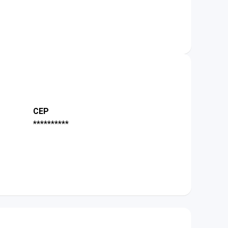
CEP
**********