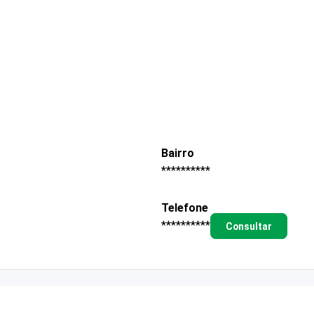
Bairro
**********
Telefone
**********
Consultar