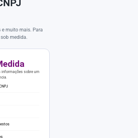
 CNPJ
s e muito mais. Para
 sob medida.
Medida
s informações sobre um
ncia.
 CNPJ
testos
es