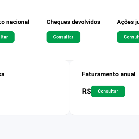
to nacional
Cheques devolvidos
Ações ju
ltar
Consultar
Consul
sa
Faturamento anual
R$
Consultar