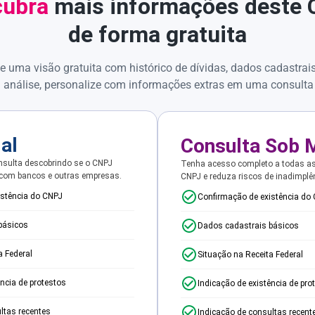
ubra
mais informações deste
de forma gratuita
e uma visão gratuita com histórico de dívidas, dados cadastrai
 análise, personalize com informações extras em uma consulta
ial
Consulta Sob 
sulta descobrindo se o CNPJ
Tenha acesso completo a todas a
 com bancos e outras empresas.
CNPJ e reduza riscos de inadimplê
istência do CNPJ
Confirmação de existência do
básicos
Dados cadastrais básicos
a Federal
Situação na Receita Federal
ência de protestos
Indicação de existência de pro
ltas recentes
Indicação de consultas recent