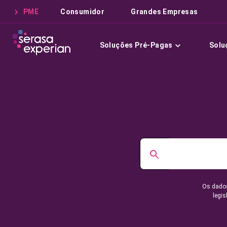
PME
Consumidor
Grandes Empresas
Soluções Pré-Pagas
Solu
Os dados
legis