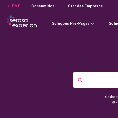
PME
Consumidor
Grandes Empresas
Soluções Pré-Pagas
Solu
Os dados
legis