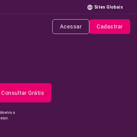
Sites Globais
Acessar
Cadastrar
Consultar Grátis
observa a
 aqui.