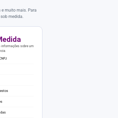
s e muito mais. Para
 sob medida.
Medida
s informações sobre um
ncia.
 CNPJ
testos
es
adas