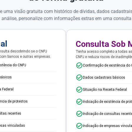
e uma visão gratuita com histórico de dívidas, dados cadastrai
 análise, personalize com informações extras em uma consulta
ial
Consulta Sob 
sulta descobrindo se o CNPJ
Tenha acesso completo a todas a
 com bancos e outras empresas.
CNPJ e reduza riscos de inadimplê
istência do CNPJ
Confirmação de existência do
básicos
Dados cadastrais básicos
a Federal
Situação na Receita Federal
ência de protestos
Indicação de existência de pro
ltas recentes
Indicação de consultas recent
esas vinculadas
Indicação de empresas vincul