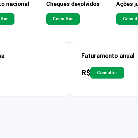
to nacional
Cheques devolvidos
Ações ju
ltar
Consultar
Consul
sa
Faturamento anual
R$
Consultar