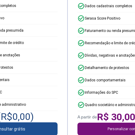
completos
Dados cadastrais completos
ivo
Serasa Score Positivo
nda presumida
Faturamento ou renda presum
ite de crédito
Recomendação e limite de créd
 e anotações
Dívidas, negativas e anotaçõe
rotestos
Detalhamento de protestos
ntais
Dados comportamentais
PC
Informações do SPC
e administrativo
Quadro societário e administr
(R$
0,00
)
R$
30,0
A partir de
sultar grátis
Personalizar con