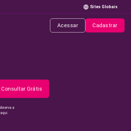
Sites Globais
Acessar
Cadastrar
Consultar Grátis
observa a
 aqui.