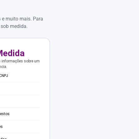
s e muito mais. Para
 sob medida.
Medida
s informações sobre um
ncia.
 CNPJ
testos
es