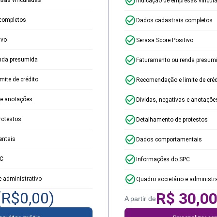
Indicação de empresas vincul
completos
Dados cadastrais completos
ivo
Serasa Score Positivo
nda presumida
Faturamento ou renda presum
ite de crédito
Recomendação e limite de créd
 e anotações
Dívidas, negativas e anotaçõe
rotestos
Detalhamento de protestos
ntais
Dados comportamentais
PC
Informações do SPC
e administrativo
Quadro societário e administr
(R$
0,00
)
R$
30,0
A partir de