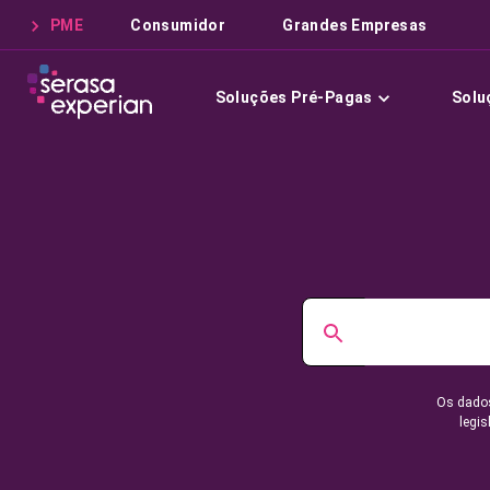
PME
Consumidor
Grandes Empresas
Soluções Pré-Pagas
Solu
Os dados
legis