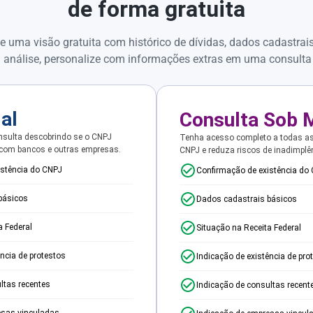
de forma gratuita
e uma visão gratuita com histórico de dívidas, dados cadastrai
 análise, personalize com informações extras em uma consulta
ial
Consulta Sob 
sulta descobrindo se o CNPJ
Tenha acesso completo a todas a
 com bancos e outras empresas.
CNPJ e reduza riscos de inadimplê
istência do CNPJ
Confirmação de existência do
básicos
Dados cadastrais básicos
a Federal
Situação na Receita Federal
ência de protestos
Indicação de existência de pro
ltas recentes
Indicação de consultas recent
esas vinculadas