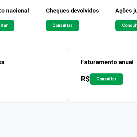
to nacional
Cheques devolvidos
Ações ju
ltar
Consultar
Consul
sa
Faturamento anual
R$
Consultar