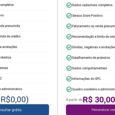
completos
Dados cadastrais completos
ivo
Serasa Score Positivo
nda presumida
Faturamento ou renda presum
ite de crédito
Recomendação e limite de créd
 e anotações
Dívidas, negativas e anotaçõe
rotestos
Detalhamento de protestos
ntais
Dados comportamentais
PC
Informações do SPC
e administrativo
Quadro societário e administr
(R$
0,00
)
R$
30,0
A partir de
sultar grátis
Personalizar con