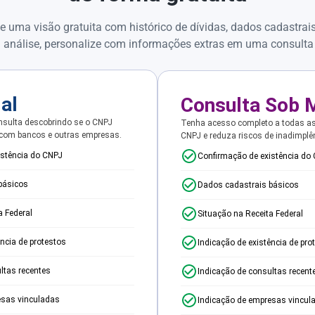
e uma visão gratuita com histórico de dívidas, dados cadastrai
 análise, personalize com informações extras em uma consulta
ial
Consulta Sob 
sulta descobrindo se o CNPJ
Tenha acesso completo a todas a
 com bancos e outras empresas.
CNPJ e reduza riscos de inadimplê
istência do CNPJ
Confirmação de existência do
básicos
Dados cadastrais básicos
a Federal
Situação na Receita Federal
ência de protestos
Indicação de existência de pro
ltas recentes
Indicação de consultas recent
esas vinculadas
Indicação de empresas vincul