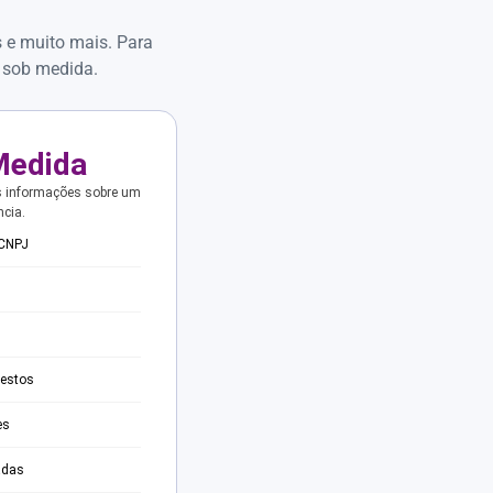
s e muito mais. Para
 sob medida.
Medida
s informações sobre um
ncia.
 CNPJ
testos
es
adas