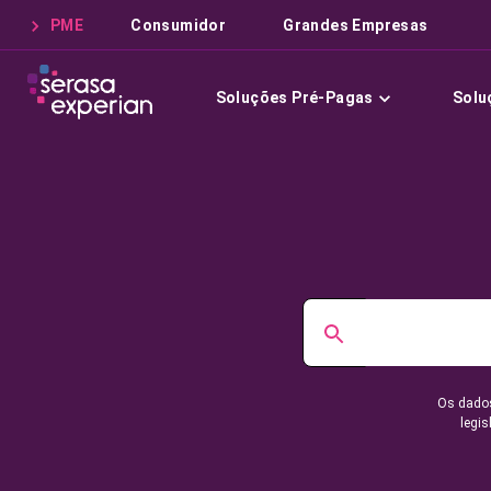
PME
Consumidor
Grandes Empresas
Soluções Pré-Pagas
Solu
Os dados
legis