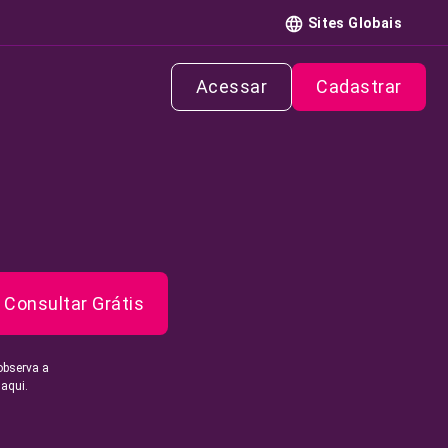
Sites Globais
Acessar
Cadastrar
Consultar Grátis
observa a
 aqui.