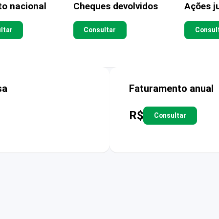
to nacional
Cheques devolvidos
Ações ju
ltar
Consultar
Consul
sa
Faturamento anual
R$
Consultar