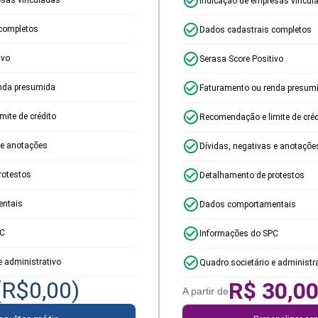
Indicação de empresas vincul
completos
Dados cadastrais completos
ivo
Serasa Score Positivo
nda presumida
Faturamento ou renda presum
ite de crédito
Recomendação e limite de créd
 e anotações
Dívidas, negativas e anotaçõe
rotestos
Detalhamento de protestos
ntais
Dados comportamentais
PC
Informações do SPC
e administrativo
Quadro societário e administr
(R$
0,00
)
R$
30,0
A partir de