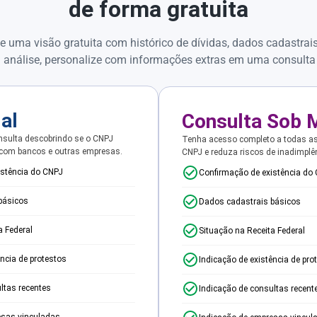
de forma gratuita
e uma visão gratuita com histórico de dívidas, dados cadastrai
 análise, personalize com informações extras em uma consulta
ial
Consulta Sob 
sulta descobrindo se o CNPJ
Tenha acesso completo a todas a
 com bancos e outras empresas.
CNPJ e reduza riscos de inadimplê
istência do CNPJ
Confirmação de existência do
básicos
Dados cadastrais básicos
a Federal
Situação na Receita Federal
ência de protestos
Indicação de existência de pro
ltas recentes
Indicação de consultas recent
esas vinculadas