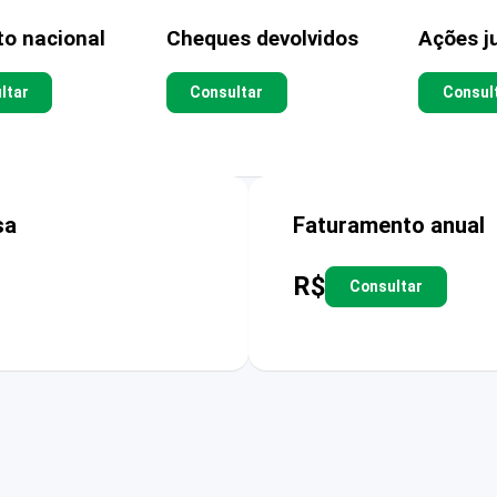
to nacional
Cheques devolvidos
Ações ju
ltar
Consultar
Consul
sa
Faturamento anual
R$
Consultar