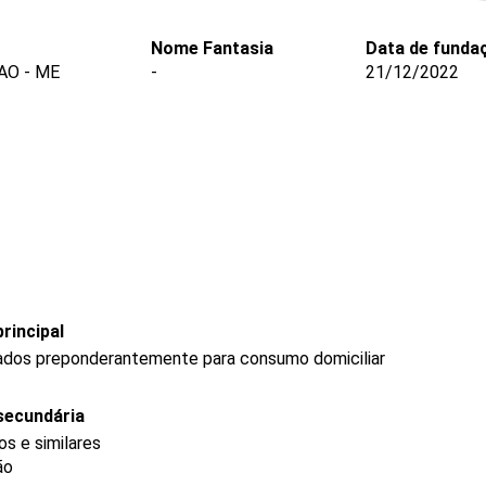
Nome Fantasia
Data de funda
AO - ME
-
21/12/2022
rincipal
ados preponderantemente para consumo domiciliar
secundária
s e similares
ão