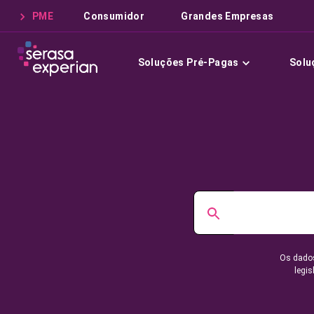
PME
Consumidor
Grandes Empresas
Soluções Pré-Pagas
Solu
Os dados
legis