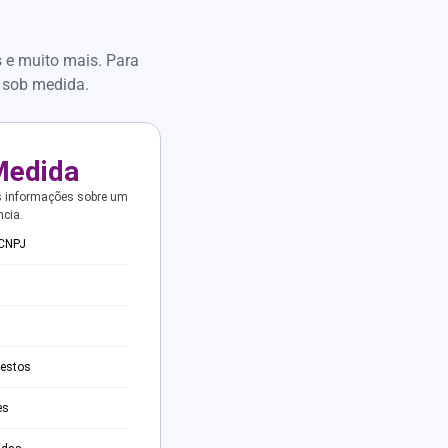
s e muito mais. Para
 sob medida.
Medida
s informações sobre um
ncia.
 CNPJ
testos
es