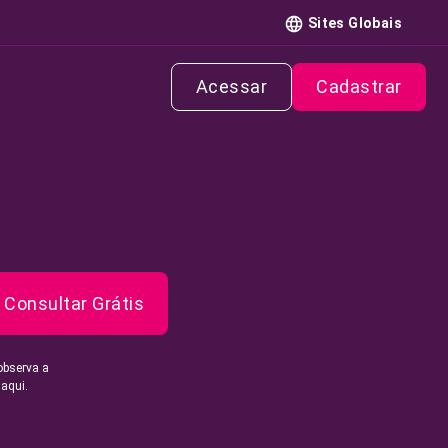
Sites Globais
Acessar
Cadastrar
Consultar Grátis
observa a
 aqui.