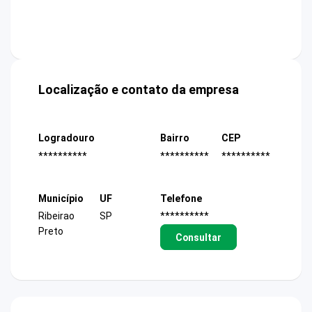
Localização e contato da empresa
Logradouro
Bairro
CEP
**********
**********
**********
Município
UF
Telefone
Ribeirao
SP
**********
Preto
Consultar