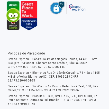
Políticas de Privacidade
Serasa Experian – São Paulo Av. das Nações Unidas, 14.401 - Torre
Sucupira - 24ºandar - Chácara Santo Antônio, São Paulo/SP -
CEP:04794-000 - CNPJ 62.173.620/0001-80
Serasa Experian – Blumenau Rua Dr. Léo de Carvalho, 74 – Sala 1105
– Bairro Velha, Blumenau/SC - CEP: 89036-239 CNPJ
62.173.620/0104-95
Serasa Experian – São Carlos Av. Doutor Heitor José Reali, 360, São
Carlos/SP CEP: 13571-385 CNPJ 62.173.620/0093-06
Serasa Experian – Brasília ST SCN, S/N, Qd 02, Bl C, 109, Sl 301, Ed.
Paulo Sarasate Bairro Asa Sul, Brasília – DF CEP: 70302-911 CNPJ
62.173.620/0131-68