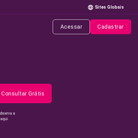
Sites Globais
Acessar
Cadastrar
Consultar Grátis
observa a
 aqui.