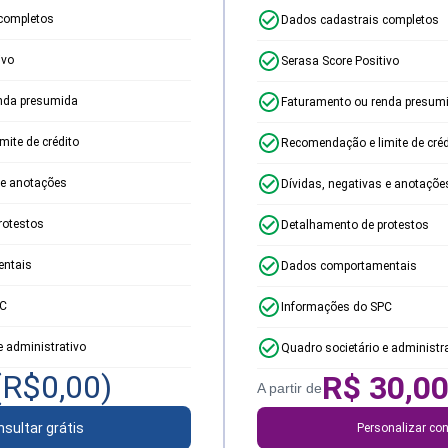
completos
Dados cadastrais completos
ivo
Serasa Score Positivo
nda presumida
Faturamento ou renda presum
ite de crédito
Recomendação e limite de créd
 e anotações
Dívidas, negativas e anotaçõe
rotestos
Detalhamento de protestos
ntais
Dados comportamentais
PC
Informações do SPC
e administrativo
Quadro societário e administr
(R$
0,00
)
R$
30,0
A partir de
sultar grátis
Personalizar con