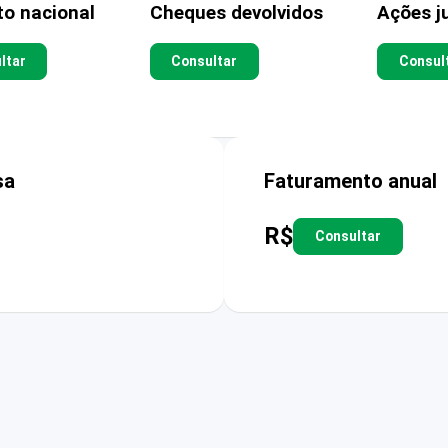
to nacional
Cheques devolvidos
Ações ju
ltar
Consultar
Consul
sa
Faturamento anual
R$
Consultar