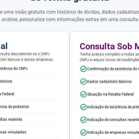
e uma visão gratuita com histórico de dívidas, dados cadastrai
 análise, personalize com informações extras em uma consulta
ial
Consulta Sob 
sulta descobrindo se o CNPJ
Tenha acesso completo a todas a
 com bancos e outras empresas.
CNPJ e reduza riscos de inadimplê
istência do CNPJ
Confirmação de existência do
básicos
Dados cadastrais básicos
a Federal
Situação na Receita Federal
ência de protestos
Indicação de existência de pro
ltas recentes
Indicação de consultas recent
esas vinculadas
Indicação de empresas vincul