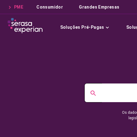
PME
Consumidor
Grandes Empresas
Soluções Pré-Pagas
Solu
Os dados
legis