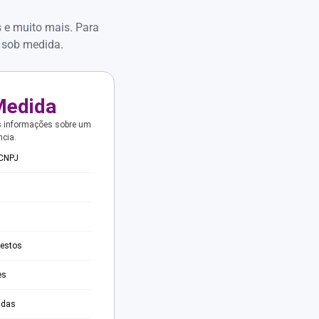
s e muito mais. Para
 sob medida.
Medida
s informações sobre um
ncia.
 CNPJ
testos
es
adas