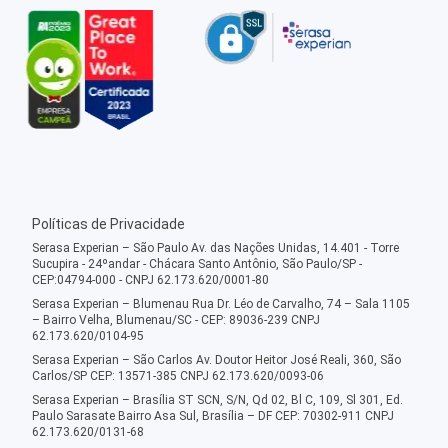
Políticas de Privacidade
Serasa Experian – São Paulo Av. das Nações Unidas, 14.401 - Torre
Sucupira - 24ºandar - Chácara Santo Antônio, São Paulo/SP -
CEP:04794-000 - CNPJ 62.173.620/0001-80
Serasa Experian – Blumenau Rua Dr. Léo de Carvalho, 74 – Sala 1105
– Bairro Velha, Blumenau/SC - CEP: 89036-239 CNPJ
62.173.620/0104-95
Serasa Experian – São Carlos Av. Doutor Heitor José Reali, 360, São
Carlos/SP CEP: 13571-385 CNPJ 62.173.620/0093-06
Serasa Experian – Brasília ST SCN, S/N, Qd 02, Bl C, 109, Sl 301, Ed.
Paulo Sarasate Bairro Asa Sul, Brasília – DF CEP: 70302-911 CNPJ
62.173.620/0131-68