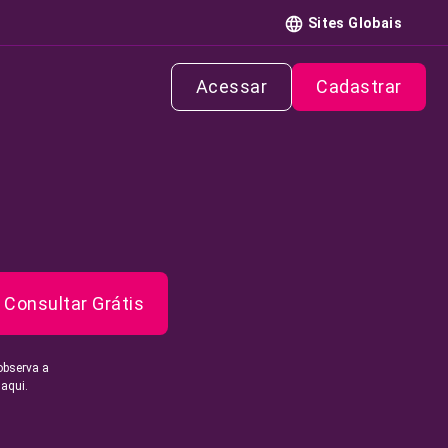
Sites Globais
Acessar
Cadastrar
Consultar Grátis
observa a
 aqui.