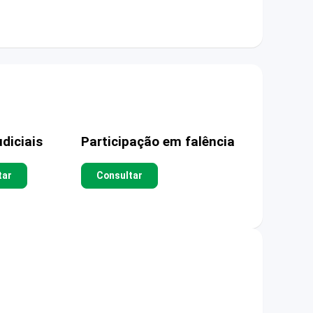
diciais
Participação em falência
tar
Consultar