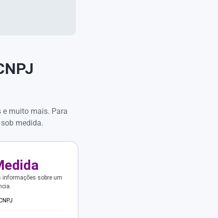
 CNPJ
s e muito mais. Para
 sob medida.
Medida
s informações sobre um
ncia.
 CNPJ