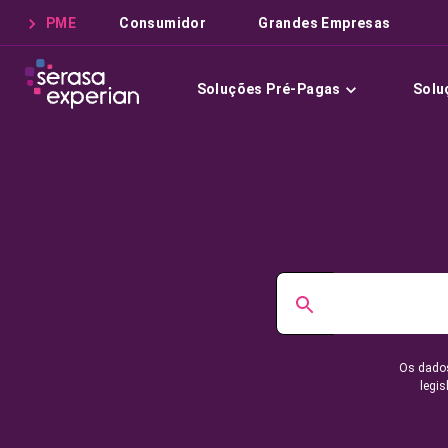
PME
Consumidor
Grandes Empresas
Soluções Pré-Pagas
Solu
Os dados
legis