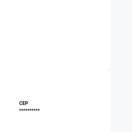
CEP
**********