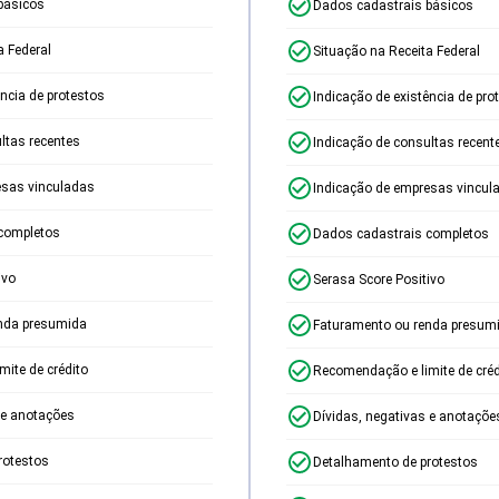
básicos
Dados cadastrais básicos
a Federal
Situação na Receita Federal
ência de protestos
Indicação de existência de pro
ltas recentes
Indicação de consultas recent
esas vinculadas
Indicação de empresas vincul
completos
Dados cadastrais completos
ivo
Serasa Score Positivo
nda presumida
Faturamento ou renda presum
ite de crédito
Recomendação e limite de créd
 e anotações
Dívidas, negativas e anotaçõe
rotestos
Detalhamento de protestos