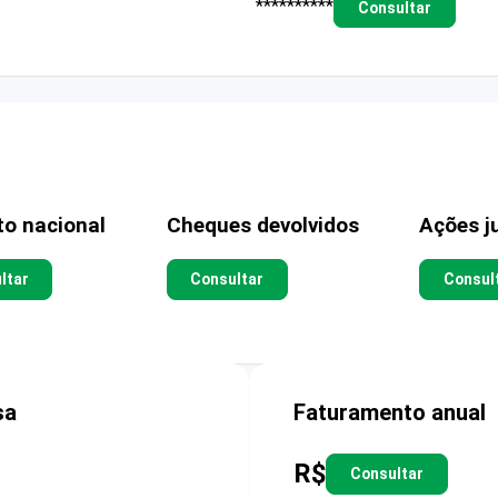
**********
Consultar
to nacional
Cheques devolvidos
Ações ju
ltar
Consultar
Consul
sa
Faturamento anual
R$
Consultar