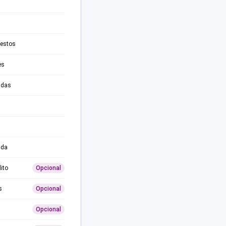
testos
es
adas
ida
ito
Opcional
s
Opcional
Opcional